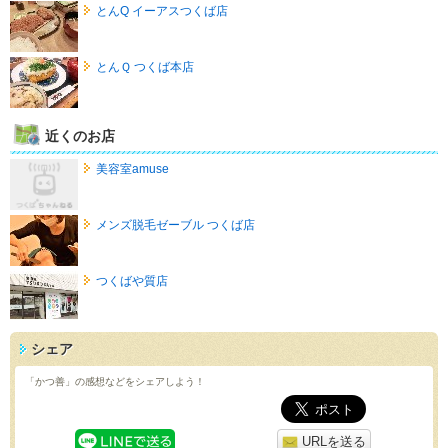
とんQ イーアスつくば店
とんＱ つくば本店
近くのお店
美容室amuse
メンズ脱毛ゼーブル つくば店
つくばや質店
シェア
「かつ善」の感想などをシェアしよう！
URLを送る