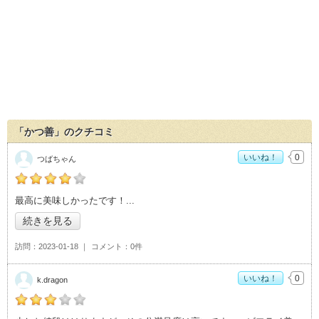
「かつ善」のクチコミ
いいね！
0
つばちゃん
の「かつ善」おすすめ度：
4
最高に美味しかったです！
続きを見る
訪問
2023-01-18
コメント
0件
いいね！
0
k.dragon
の「かつ善」おすすめ度：
3