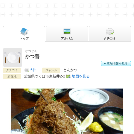
トップ
アルバム
クチコミ
かつぜん
かつ善
店舗情報を見る
5件
とんかつ
クチコミ
ジャンル
茨城県
つくば市東新井2-2
地図を見る
所在地