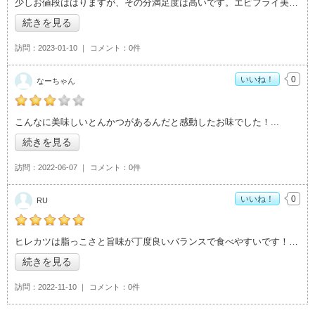
少しお値段ははりますが、その分満足度は高いです。エビフライ美味しい！
続きを見る
訪問
2023-01-10
コメント
0件
いいね！
0
なーちゃん
の「かつ善」おすすめ度：
3
こんなに美味しいとんかつがあるんだと感動したお味でした！
続きを見る
訪問
2022-06-07
コメント
0件
いいね！
0
RU
の「かつ善」おすすめ度：
5
ヒレカツは脂っこさと旨味が丁度良いバランスで食べやすいです！エビフライも大きくて
続きを見る
訪問
2022-11-10
コメント
0件