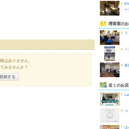
E
ー
理容室のお
フ
ヘ
稿はありません。
床
てみませんか？
投稿する
近くのお店
Lu
つ
は