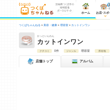
ホーム
お店
・
スポ
つくばちゃんねる
美容・健康
理容室
カットインワン
かっといんわん
カットインワン
0件
理容室
クチコミ
ジャンル
所在地
店舗
トップ
アルバム