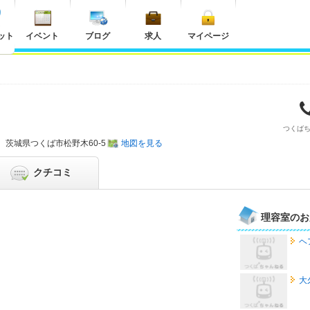
ット
イベント
ブログ
求人
マイページ
つくば
茨城県
つくば市松野木60-5
地図を見る
クチコミ
理容室のお
ヘ
大