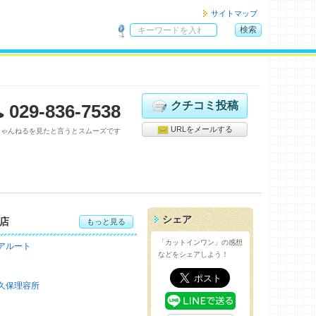
サイトマップ
検索
サ
イ
ト
内
検
クチコミ投稿
029-836-7538
索
URLをメールする
ちゃんねるを見たと言うとスムーズです
シェア
店
もっと見る
「カットインワン」の感想
アルート
などをシェアしよう！
久保理容所