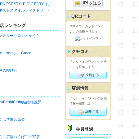
URLを送る
ARNEST STYLE FACTORY（ア
ネストスタイルファクトリー）
QRコード
店ランキング
スマホで「カットインワ
ン」の情報を見よう！
ァミリーサロンわかくら
クチコミ
アーサロン Grace
「カットインワン」のクチ
コミを投稿しよう！
屋の髪ぴぃ
投稿する
店舗情報
「カットインワン」の店舗
ckBridalClub(結婚相談所）
情報を編集しよう！
編集する
くば学園合気会
会員登録
んこ広場つくば二の宮店