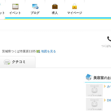
ット
イベント
ブログ
求人
マイページ
つくば
茨城県
つくば市栗原1105
地図を見る
クチコミ
美容室のお
み
DI