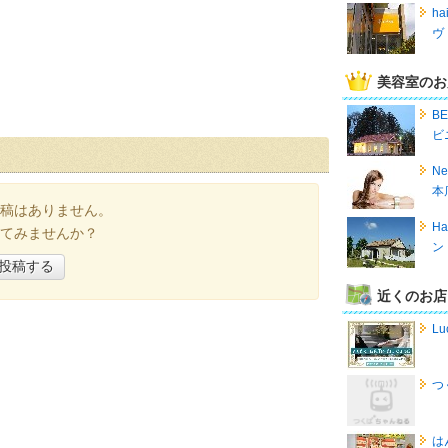
ha
ヴ
美容室のお
B
ビ
Ne
本
稿はありません。
Ha
てみませんか？
ン
投稿する
近くのお店
Lu
つ
は