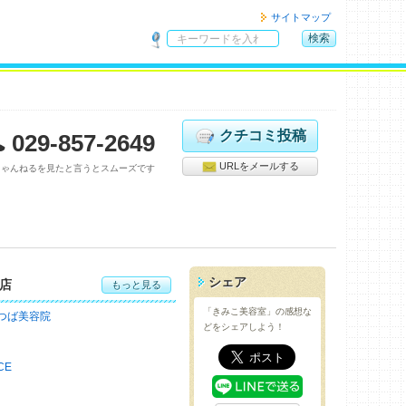
サイトマップ
検索
サ
イ
ト
内
検
クチコミ投稿
029-857-2649
索
URLをメールする
ちゃんねるを見たと言うとスムーズです
シェア
店
もっと見る
「きみこ美容室」の感想な
つば美容院
どをシェアしよう！
CE