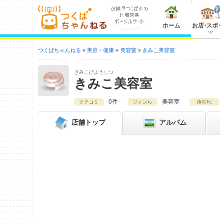
ホーム
お店
・
スポ
つくばちゃんねる
美容・健康
美容室
きみこ美容室
きみこびようしつ
きみこ美容室
0件
美容室
クチコミ
ジャンル
所在地
店舗
トップ
アルバム