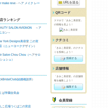
URLを送る
ir make reve - ヘア メイク レー
QRコード
店ランキング
スマホで「きみこ美容室」
の情報を見よう！
EAUTY SALON AVIGNON ～ア
ニヨン～
クチコミ
w York Designs美容室 二の宮
店（ニューヨークデザイン）
「きみこ美容室」のクチコ
ミを投稿しよう！
ir Salon Chou Chou（ヘアサロ
投稿する
 シュシュ）
店舗情報
「きみこ美容室」の店舗情
ckBridalClub(結婚相談所）
報を編集しよう！
編集する
くば学園合気会
会員登録
んこ広場つくば二の宮店