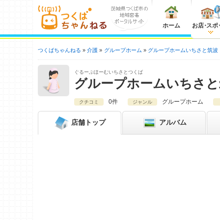
ホーム
お店
・
スポ
つくばちゃんねる
介護
グループホーム
グループホームいちさと筑波
ぐるーぷほーむいちさとつくば
グループホームいちさと
0件
グループホーム
クチコミ
ジャンル
店舗
トップ
アルバム