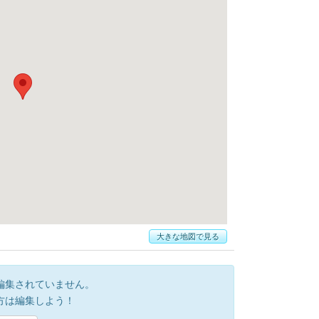
大きな地図で見る
編集されていません。
方は編集しよう！