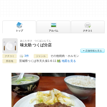
トップ
アルバム
クチコミ
あじたすけ つくばぶんてん
味太助 つくば分店
店舗情報を見る
3件
その他焼肉・ホルモン
クチコミ
ジャンル
茨城県
つくば市天久保1-6-11
地図を見る
所在地