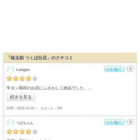
「味太助 つくば分店」のクチコミ
いいね！
0
k.dragon
の「味太助 つくば分店」おすすめ度：
4
牛タン発祥のお店にふさわしく絶品でした。
続きを見る
訪問
2022-12-04
コメント
0件
いいね！
0
つばちゃん
の「味太助 つくば分店」おすすめ度：
4