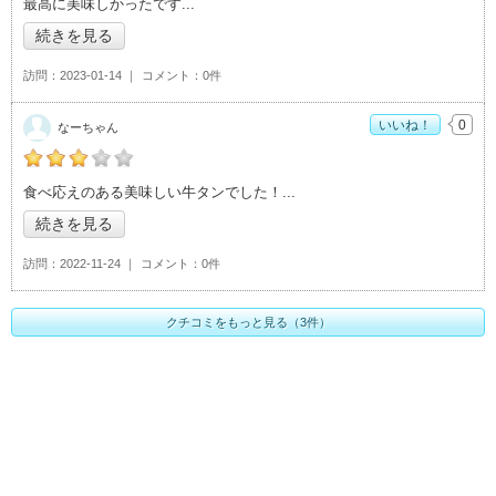
最高に美味しかったです
続きを見る
訪問
2023-01-14
コメント
0件
いいね！
0
なーちゃん
の「味太助 つくば分店」おすすめ度：
3
食べ応えのある美味しい牛タンでした！
続きを見る
訪問
2022-11-24
コメント
0件
クチコミをもっと見る（3件）