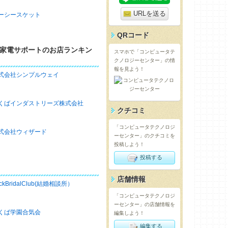
URLを送る
ーシースケット
QRコード
家電サポートのお店ランキン
スマホで「コンピュータテ
クノロジーセンター」の情
報を見よう！
式会社シンプルウェイ
くばインダストリーズ株式会社
クチコミ
「コンピュータテクノロジ
式会社ウィザード
ーセンター」のクチコミを
投稿しよう！
投稿する
店舗情報
ckBridalClub(結婚相談所）
「コンピュータテクノロジ
ーセンター」の店舗情報を
くば学園合気会
編集しよう！
編集する