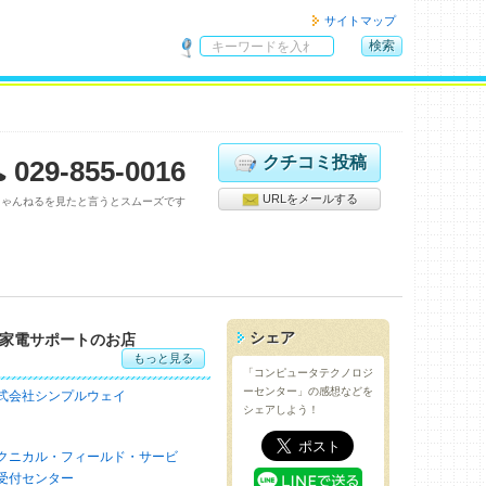
サイトマップ
検索
サ
イ
ト
内
検
クチコミ投稿
029-855-0016
索
URLをメールする
ちゃんねるを見たと言うとスムーズです
シェア
家電サポートのお店
もっと見る
「コンピュータテクノロジ
ーセンター」の感想などを
式会社シンプルウェイ
シェアしよう！
クニカル・フィールド・サービ
受付センター