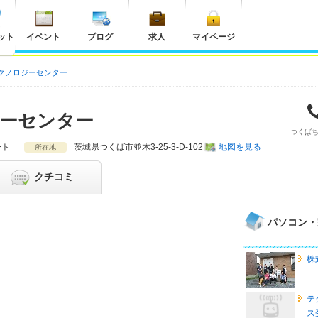
ット
イベント
ブログ
求人
マイページ
クノロジーセンター
ーセンター
つくば
ート
茨城県
つくば市並木3-25-3-D-102
地図を見る
所在地
クチコミ
パソコン・
株
テ
ス