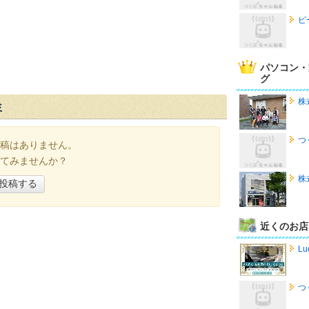
ピ
パソコン・
グ
株
ミ
つ
稿はありません。
てみませんか？
株
投稿する
近くのお店
Lu
つ