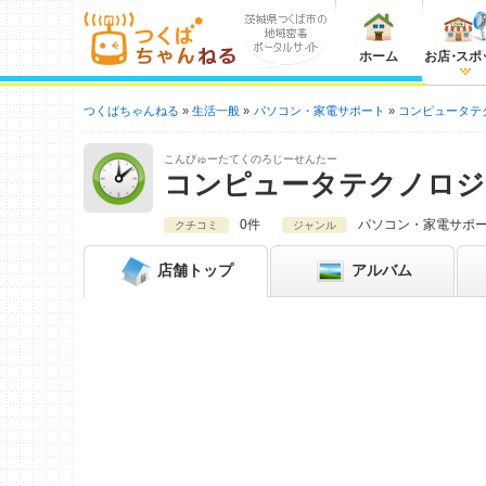
ホーム
お店
・
スポ
つくばちゃんねる
生活一般
パソコン・家電サポート
コンピュータテ
こんぴゅーたてくのろじーせんたー
コンピュータテクノロジ
0件
パソコン・家電サポ
クチコミ
ジャンル
店舗
トップ
アルバム