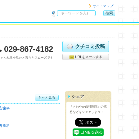
サイトマップ
検索
サ
イ
ト
内
検
クチコミ投稿
029-867-4182
索
URLをメールする
ちゃんねるを見たと言うとスムーズです
シェア
もっと見る
「さわやか歯科医院」の感
安歯科
想などをシェアしよう！
野歯科