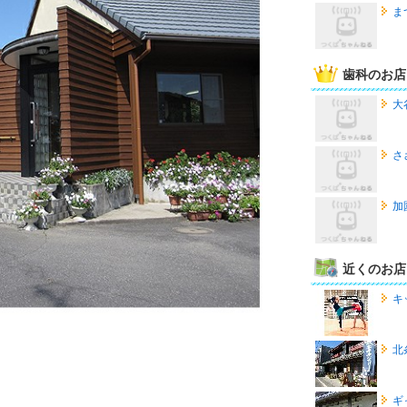
ま
歯科のお店
大
さ
加
近くのお店
キ
北
ギ