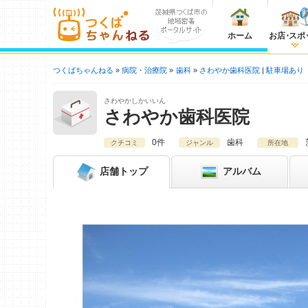
ホーム
お店
・
スポ
つくばちゃんねる
病院・治療院
歯科
さわやか歯科医院
駐車場あり
さわやかしかいいん
さわやか歯科医院
0件
歯科
クチコミ
ジャンル
所在地
店舗
トップ
アルバム