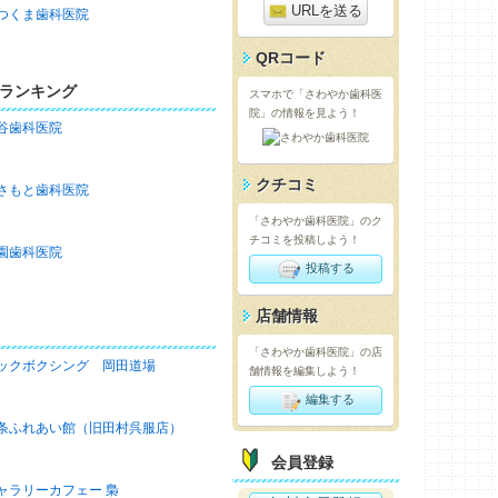
URLを送る
つくま歯科医院
QRコード
ランキング
スマホで「さわやか歯科医
院」の情報を見よう！
谷歯科医院
クチコミ
さもと歯科医院
「さわやか歯科医院」のク
チコミを投稿しよう！
園歯科医院
投稿する
店舗情報
「さわやか歯科医院」の店
ックボクシング 岡田道場
舗情報を編集しよう！
編集する
条ふれあい館（旧田村呉服店）
会員登録
ャラリーカフェー 梟