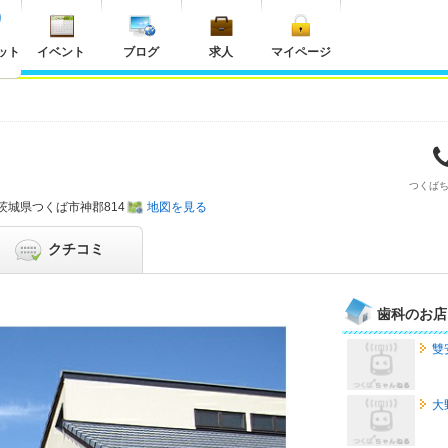
ット
イベント
ブログ
求人
マイページ
つくば
茨城県
つくば市神郡814
地図を見る
クチコミ
歯科のお店
雙
大