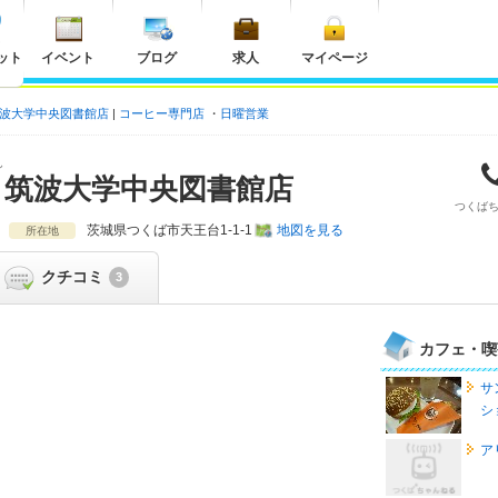
ット
イベント
ブログ
求人
マイページ
筑波大学中央図書館店
コーヒー専門店
日曜営業
ん
 筑波大学中央図書館店
つくば
茨城県
つくば市天王台1-1-1
地図を見る
所在地
クチコミ
3
カフェ・喫
サ
シ
ア