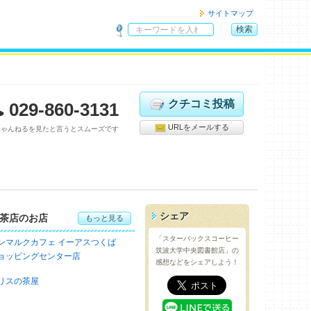
サイトマップ
検索
サ
イ
ト
内
検
クチコミ投稿
029-860-3131
索
URLをメールする
ちゃんねるを見たと言うとスムーズです
シェア
茶店のお店
もっと見る
「スターバックスコーヒー
ンマルクカフェ イーアスつくば
筑波大学中央図書館店」の
ョッピングセンター店
感想などをシェアしよう！
リスの茶屋