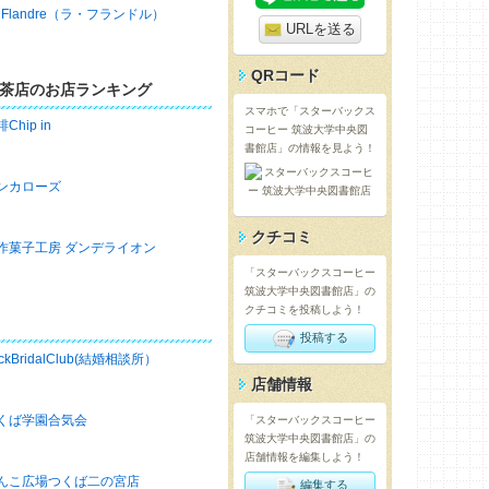
a Flandre（ラ・フランドル）
URLを送る
QRコード
茶店のお店ランキング
スマホで「スターバックス
Chip in
コーヒー 筑波大学中央図
書館店」の情報を見よう！
ンカローズ
クチコミ
作菓子工房 ダンデライオン
「スターバックスコーヒー
筑波大学中央図書館店」の
クチコミを投稿しよう！
投稿する
ckBridalClub(結婚相談所）
店舗情報
くば学園合気会
「スターバックスコーヒー
筑波大学中央図書館店」の
店舗情報を編集しよう！
んこ広場つくば二の宮店
編集する