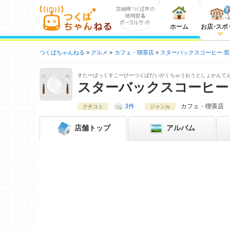
ホーム
お店
・
スポ
つくばちゃんねる
グルメ
カフェ・喫茶店
スターバックスコーヒー 
すたーばっくすこーひーつくばだいがくちゅうおうとしょかんて
スターバックスコーヒー
3件
カフェ・喫茶店
クチコミ
ジャンル
店舗
トップ
アルバム