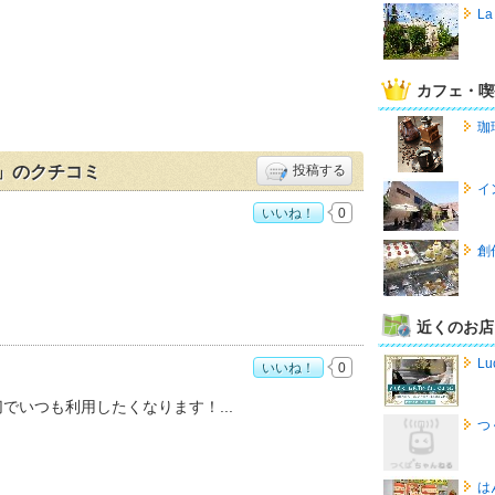
L
カフェ・喫
珈琲
」のクチコミ
投稿する
イ
いいね！
0
書館店」おすすめ度：
4
創
近くのお店
Lu
いいね！
0
書館店」おすすめ度：
5
切でいつも利用したくなります！
つ
は