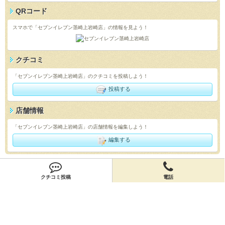
QRコード
スマホで「セブンイレブン茎崎上岩崎店」の情報を見よう！
クチコミ
「セブンイレブン茎崎上岩崎店」のクチコミを投稿しよう！
投稿する
店舗情報
「セブンイレブン茎崎上岩崎店」の店舗情報を編集しよう！
編集する
会員登録
クチコミ投稿
電話
無料会員登録
オーナー申請