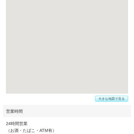
大きな地図で見る
営業時間
24時間営業
（お酒・たばこ・ATM有）