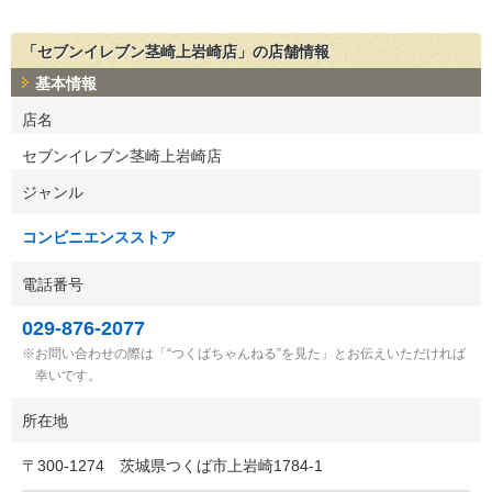
「セブンイレブン茎崎上岩崎店」の店舗情報
基本情報
店名
セブンイレブン茎崎上岩崎店
ジャンル
コンビニエンスストア
電話番号
029-876-2077
お問い合わせの際は「“つくばちゃんねる”を見た」とお伝えいただければ
幸いです。
所在地
〒
300-1274
茨城県つくば市上岩崎1784-1