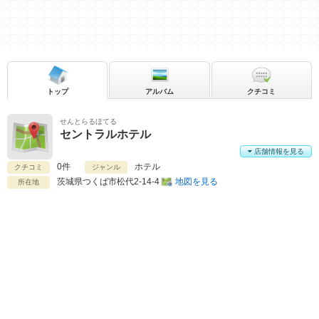
トップ
アルバム
クチコミ
せんとらるほてる
セントラルホテル
店舗情報を見る
0件
ホテル
クチコミ
ジャンル
茨城県
つくば市松代2-14-4
地図を見る
所在地