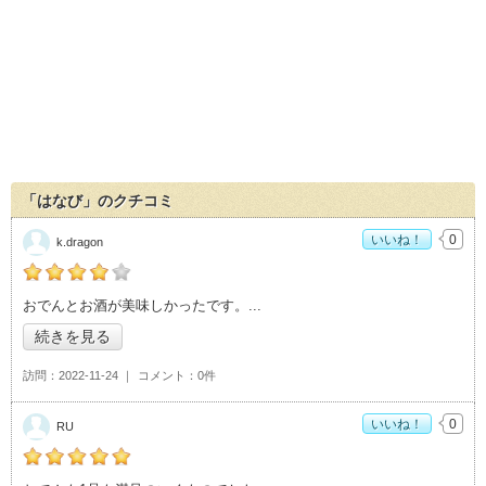
「はなび」のクチコミ
いいね！
0
k.dragon
の「はなび」おすすめ度：
4
おでんとお酒が美味しかったです。
続きを見る
訪問
2022-11-24
コメント
0件
いいね！
0
RU
の「はなび」おすすめ度：
5