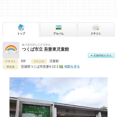
トップ
アルバム
クチコミ
あづまひがしじどうかん
つくば市立 吾妻東児童館
店舗情報を見る
0件
児童館
クチコミ
ジャンル
茨城県
つくば市吾妻4-12-1
地図を見る
所在地