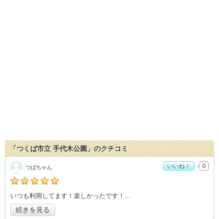
「つくば市立 手代木公園」のクチコミ
いいね！
0
つばちゃん
の「つくば市立 手代木公園」おすすめ度：
5
いつも利用してます！楽しかったです！
続きを見る