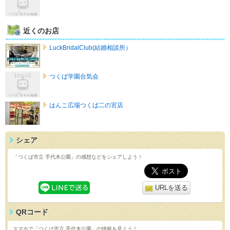
近くのお店
LuckBridalClub(結婚相談所）
つくば学園合気会
はんこ広場つくば二の宮店
シェア
「つくば市立 手代木公園」の感想などをシェアしよう！
URLを送る
QRコード
スマホで「つくば市立 手代木公園」の情報を見よう！