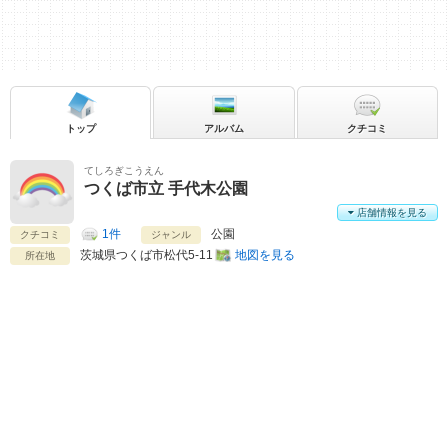
トップ
アルバム
クチコミ
てしろぎこうえん
つくば市立 手代木公園
店舗情報を見る
1件
公園
クチコミ
ジャンル
茨城県
つくば市松代5-11
地図を見る
所在地