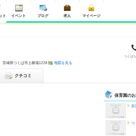
ット
イベント
ブログ
求人
マイページ
つくば
茨城県
つくば市上横場1228
地図を見る
クチコミ
保育園のお
吉
つ