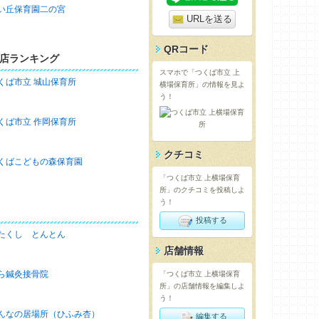
い丘保育園二の宮
URLを送る
QRコード
店ランキング
スマホで「つくば市立 上
くば市立 城山保育所
横場保育所」の情報を見よ
う！
くば市立 作岡保育所
クチコミ
くばこどもの森保育園
「つくば市立 上横場保育
所」のクチコミを投稿しよ
う！
投稿する
たくし とんとん
店舗情報
ら鍼灸接骨院
「つくば市立 上横場保育
所」の店舗情報を編集しよ
う！
んなの居場所（ひふみ杏）
編集する