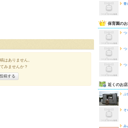
青
保育園のお
つ
つ
稿はありません。
つ
てみませんか？
投稿する
近くのお店
ぶ
そ
み