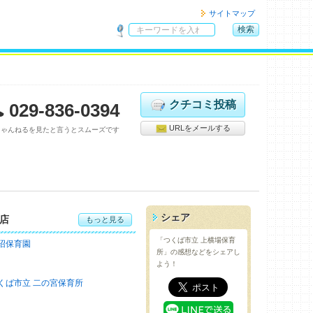
サイトマップ
検索
サ
イ
ト
内
検
クチコミ投稿
029-836-0394
索
URLをメールする
ちゃんねるを見たと言うとスムーズです
シェア
店
もっと見る
「つくば市立 上横場保育
沼保育園
所」の感想などをシェアし
よう！
くば市立 二の宮保育所