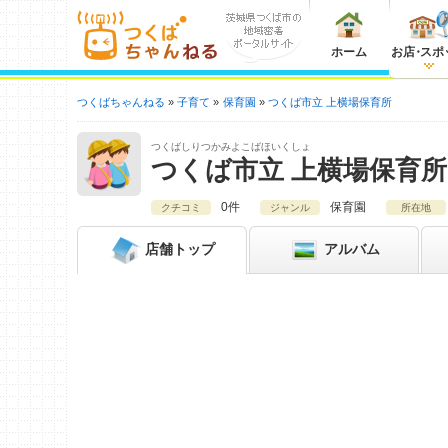
ホーム
お店
・
スポ
つくばちゃんねる
子育て
保育園
つくば市立 上横場保育所
つくばしりつかみよこばほいくしょ
つくば市立 上横場保育所
0件
保育園
クチコミ
ジャンル
所在地
店舗
トップ
アルバム