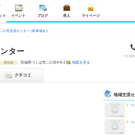
ット
イベント
ブログ
求人
マイページ
 二の宮交流センター
駐車場あり
センター
つくば
茨城県
つくば市二の宮4-6-2
地図を見る
所在地
クチコミ
地域交流セ
つ
つ