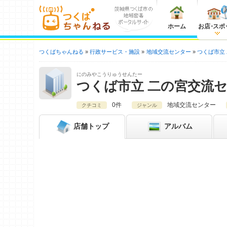
ホーム
お店
・
スポ
つくばちゃんねる
行政サービス・施設
地域交流センター
つくば市立
にのみやこうりゅうせんたー
つくば市立 二の宮交流
0件
地域交流センター
クチコミ
ジャンル
店舗
トップ
アルバム