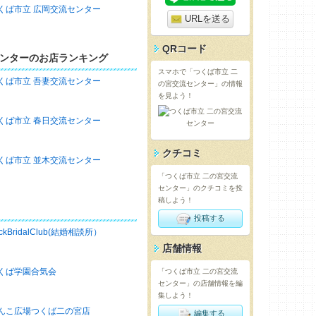
くば市立 広岡交流センター
URLを送る
QRコード
ンターのお店ランキング
スマホで「つくば市立 二
くば市立 吾妻交流センター
の宮交流センター」の情報
を見よう！
くば市立 春日交流センター
クチコミ
くば市立 並木交流センター
「つくば市立 二の宮交流
センター」のクチコミを投
稿しよう！
投稿する
ckBridalClub(結婚相談所）
店舗情報
くば学園合気会
「つくば市立 二の宮交流
センター」の店舗情報を編
集しよう！
んこ広場つくば二の宮店
編集する