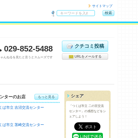
サイトマップ
検索
サ
イ
ト
内
検
クチコミ投稿
029-852-5488
索
URLをメールする
ちゃんねるを見たと言うとスムーズです
シェア
ンターのお店
もっと見る
「つくば市立 二の宮交流
くば市立 吉沼交流センター
センター」の感想などをシ
ェアしよう！
くば市立 茎崎交流センター