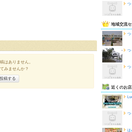
つ
地域交流セ
つ
つ
稿はありません。
つ
てみませんか？
投稿する
近くのお店
Lu
つ
は