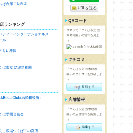
おば台第二幼稚園
URLを送る
QRコード
店ランキング
スマホで「つくば市立 並
バティーインターナショナルス
木幼稚園」の情報を見よ
ール
う！
のり幼稚園
クチコミ
くば市立 筑波幼稚園
「つくば市立 並木幼稚
園」のクチコミを投稿しよ
う！
投稿する
ckBridalClub(結婚相談所）
店舗情報
「つくば市立 並木幼稚
くば学園合気会
園」の店舗情報を編集しよ
う！
編集する
んこ広場つくば二の宮店