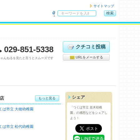
サイトマップ
検索
サ
イ
ト
内
検
クチコミ投稿
029-851-5338
索
URLをメールする
ちゃんねるを見たと言うとスムーズです
シェア
店
もっと見る
「つくば市立 並木幼稚
くば市立 大穂幼稚園
園」の感想などをシェアし
よう！
くば市立 松代幼稚園