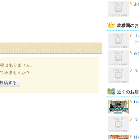
あ
幼稚園のお
リ
ク
み
稿はありません。
つ
てみませんか？
投稿する
近くのお店
Lu
つ
は