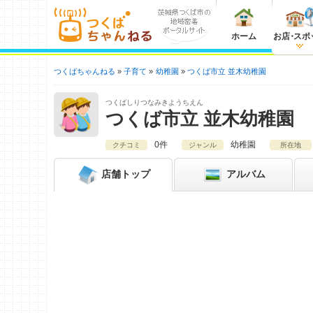
ホーム
お店
・
スポ
つくばちゃんねる
子育て
幼稚園
つくば市立 並木幼稚園
つくばしりつなみきようちえん
つくば市立 並木幼稚園
0件
幼稚園
クチコミ
ジャンル
所在地
店舗
トップ
アルバム