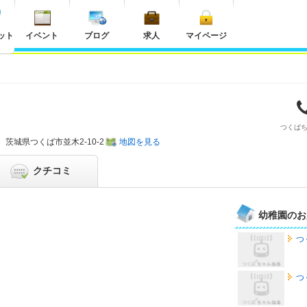
ット
イベント
ブログ
求人
マイページ
つくば
茨城県
つくば市並木2-10-2
地図を見る
クチコミ
幼稚園のお
つ
つ