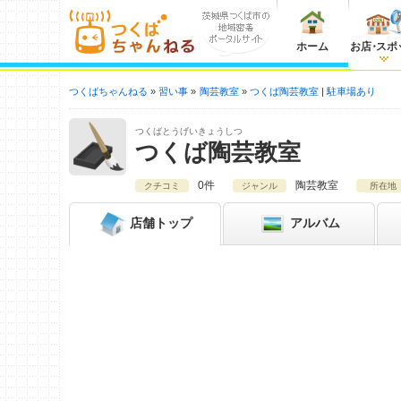
ホーム
お店
・
スポ
つくばちゃんねる
習い事
陶芸教室
つくば陶芸教室
駐車場あり
つくばとうげいきょうしつ
つくば陶芸教室
0件
陶芸教室
クチコミ
ジャンル
所在地
店舗
トップ
アルバム