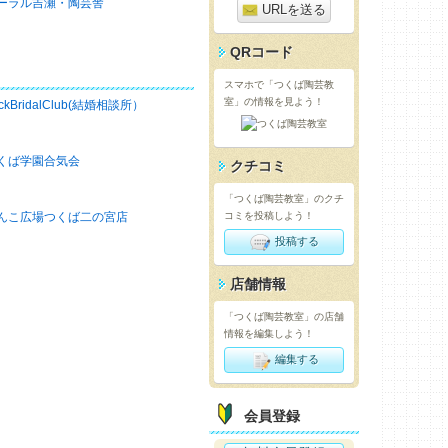
ーラル吉瀬・陶芸舎
URLを送る
QRコード
スマホで「つくば陶芸教
室」の情報を見よう！
ckBridalClub(結婚相談所）
くば学園合気会
クチコミ
「つくば陶芸教室」のクチ
んこ広場つくば二の宮店
コミを投稿しよう！
投稿する
店舗情報
「つくば陶芸教室」の店舗
情報を編集しよう！
編集する
会員登録