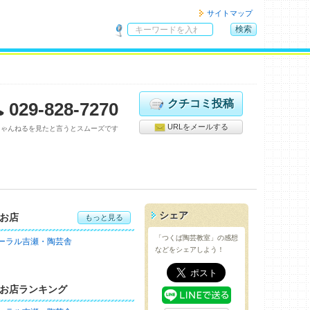
サイトマップ
検索
サ
イ
ト
内
検
クチコミ投稿
029-828-7270
索
URLをメールする
ちゃんねるを見たと言うとスムーズです
シェア
お店
もっと見る
「つくば陶芸教室」の感想
ーラル吉瀬・陶芸舎
などをシェアしよう！
お店ランキング