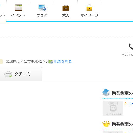
ット
イベント
ブログ
求人
マイページ
つくば
茨城県
つくば市妻木417-5
地図を見る
クチコミ
陶芸教室の
ル
陶芸教室の