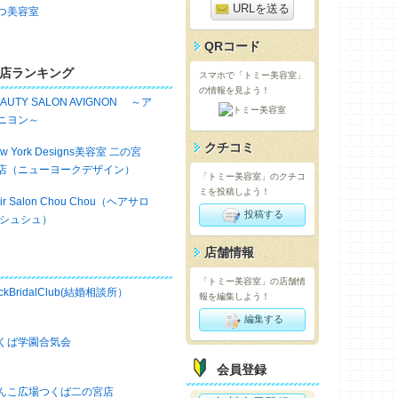
URLを送る
つ美容室
QRコード
店ランキング
スマホで「トミー美容室」
の情報を見よう！
EAUTY SALON AVIGNON ～ア
ニヨン～
クチコミ
w York Designs美容室 二の宮
店（ニューヨークデザイン）
「トミー美容室」のクチコ
ミを投稿しよう！
ir Salon Chou Chou（ヘアサロ
投稿する
 シュシュ）
店舗情報
「トミー美容室」の店舗情
ckBridalClub(結婚相談所）
報を編集しよう！
編集する
くば学園合気会
会員登録
んこ広場つくば二の宮店