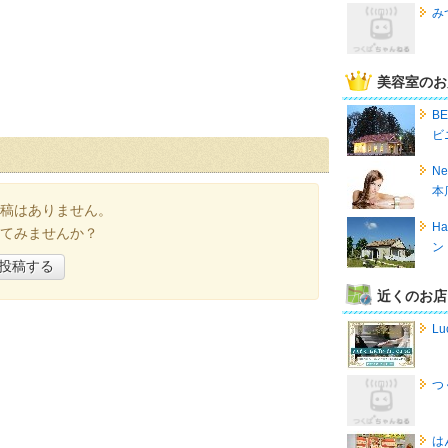
み
美容室のお
B
ビ
Ne
本
稿はありません。
Ha
てみませんか？
ン
投稿する
近くのお店
Lu
つ
は