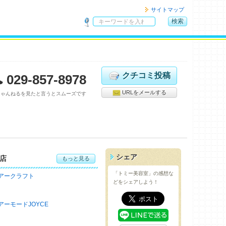
サイトマップ
検索
サ
イ
ト
内
検
クチコミ投稿
029-857-8978
索
URLをメールする
ちゃんねるを見たと言うとスムーズです
シェア
店
もっと見る
「トミー美容室」の感想な
アークラフト
どをシェアしよう！
アーモードJOYCE