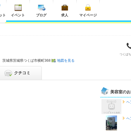
ット
イベント
ブログ
求人
マイページ
つくば
茨城県
茨城県つくば市横町368
地図を見る
クチコミ
美容室のお
ヘ
ヘ