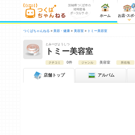
ホーム
お店
・
スポ
つくばちゃんねる
美容・健康
美容室
トミー美容室
とみーびようしつ
トミー美容室
0件
美容室
クチコミ
ジャンル
所在地
店舗
トップ
アルバム