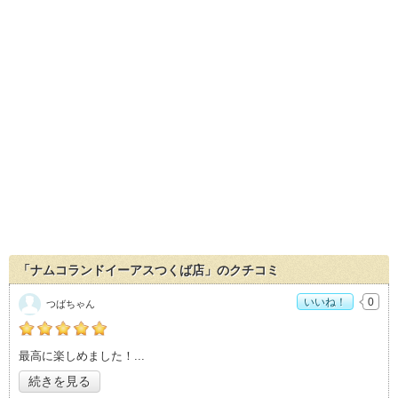
「ナムコランドイーアスつくば店」のクチコミ
いいね！
0
つばちゃん
の「ナムコランドイーアスつくば店」おすすめ度：
5
最高に楽しめました！
続きを見る