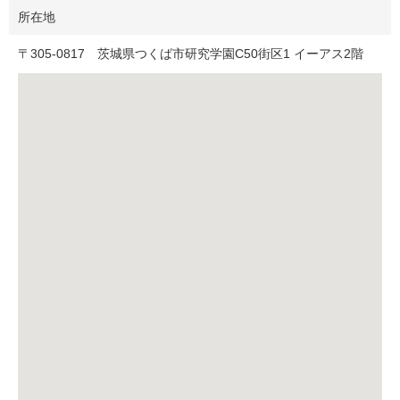
所在地
〒
305-0817
茨城県つくば市研究学園C50街区1 イーアス2階