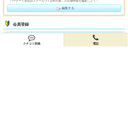
「バーナード英会話スクールつくば松代校」の店舗情報を編集しよう！
編集する
会員登録
無料会員登録
クチコミ投稿
電話
オーナー申請
オーナー申請
閉店申請
閉店申請
ホームに戻ってお店を探す