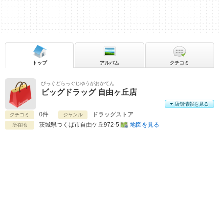
トップ
アルバム
クチコミ
びっぐどらっぐじゆうがおかてん
ビッグドラッグ 自由ヶ丘店
店舗情報を見る
0件
ドラッグストア
クチコミ
ジャンル
茨城県
つくば市自由ケ丘972-5
地図を見る
所在地