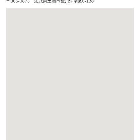
〒
305-0873
茨城県土浦市荒川沖南区6-138