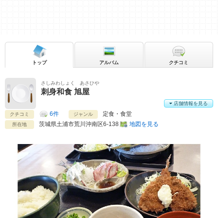
トップ
アルバム
クチコミ
さしみわしょく あさひや
刺身和食 旭屋
店舗情報を見る
6件
定食・食堂
クチコミ
ジャンル
茨城県
土浦市荒川沖南区6-138
地図を見る
所在地