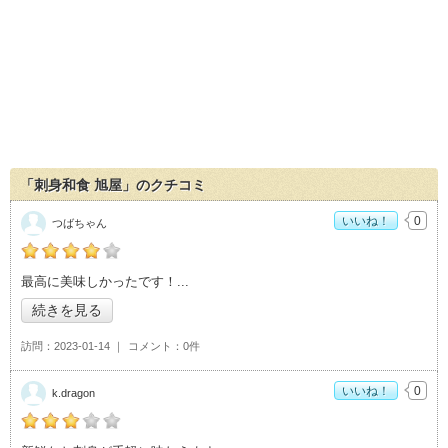
「刺身和食 旭屋」のクチコミ
いいね！
0
つばちゃん
の「刺身和食 旭屋」おすすめ度：
4
最高に美味しかったです！
続きを見る
訪問
2023-01-14
コメント
0件
いいね！
0
k.dragon
の「刺身和食 旭屋」おすすめ度：
3