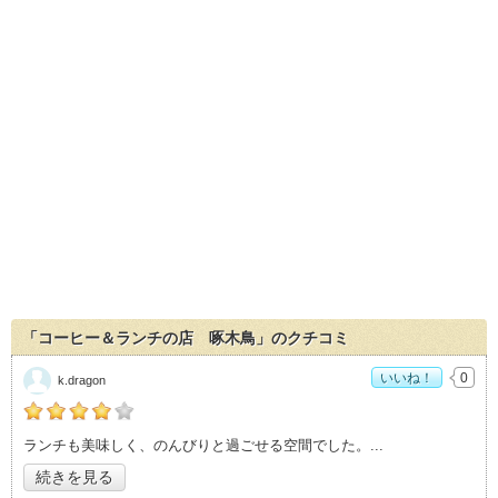
「コーヒー＆ランチの店 啄木鳥」のクチコミ
いいね！
0
k.dragon
の「コーヒー＆ランチの店 啄木鳥」おすすめ度：
4
ランチも美味しく、のんびりと過ごせる空間でした。
続きを見る