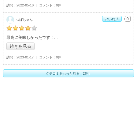
訪問
2022-05-10
コメント
0件
いいね！
0
つばちゃん
の「コーヒー＆ランチの店 啄木鳥」おすすめ度：
4
最高に美味しかったです！
続きを見る
訪問
2023-01-17
コメント
0件
クチコミをもっと見る（2件）