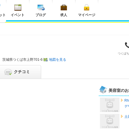
ット
イベント
ブログ
求人
マイページ
つくば
茨城県
つくば市上野701-6
地図を見る
クチコミ
美容室のお
Rh
デ
土