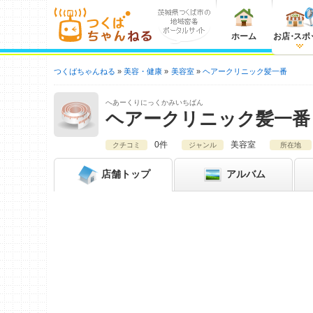
ホーム
お店
・
スポ
つくばちゃんねる
美容・健康
美容室
ヘアークリニック髪一番
へあーくりにっくかみいちばん
ヘアークリニック髪一番
0件
美容室
クチコミ
ジャンル
所在地
店舗
トップ
アルバム