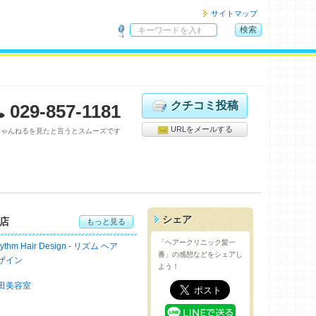
サイトマップ
検索
サ
イ
ト
内
検
クチコミ投稿
029-857-1181
索
URLをメールする
ちゃんねるを見たと言うとスムーズです
シェア
店
もっと見る
「ヘアークリニック髪一
ythm Hair Design - リズム ヘア
番」の感想などをシェアし
ザイン
よう！
田美容室