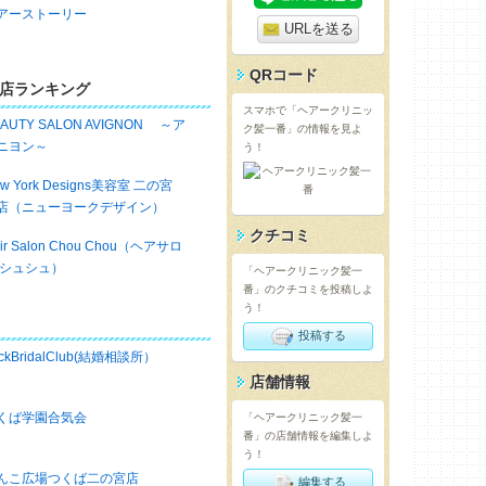
アーストーリー
URLを送る
QRコード
店ランキング
スマホで「ヘアークリニッ
EAUTY SALON AVIGNON ～ア
ク髪一番」の情報を見よ
ニヨン～
う！
w York Designs美容室 二の宮
店（ニューヨークデザイン）
クチコミ
ir Salon Chou Chou（ヘアサロ
 シュシュ）
「ヘアークリニック髪一
番」のクチコミを投稿しよ
う！
投稿する
ckBridalClub(結婚相談所）
店舗情報
くば学園合気会
「ヘアークリニック髪一
番」の店舗情報を編集しよ
う！
んこ広場つくば二の宮店
編集する