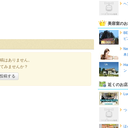
ヘ
美容室のお
B
ビ
Ne
本
稿はありません。
Ha
てみませんか？
ン
投稿する
近くのお店
Lu
つ
は