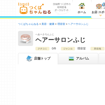
ホーム
お店
・
スポ
つくばちゃんねる
美容・健康
理容室
ヘアーサロンふじ
へあーさろんふじ
ヘアーサロンふじ
0件
理容室
クチコミ
ジャンル
所在地
店舗
トップ
アルバム