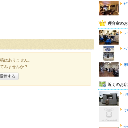
ゼ
理容室のお
フ
ヘ
稿はありません。
床
てみませんか？
投稿する
近くのお店
ぶ
そ
み