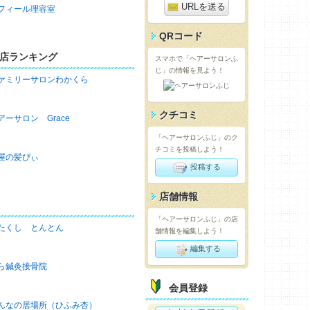
URLを送る
フィール理容室
QRコード
店ランキング
スマホで「ヘアーサロンふ
じ」の情報を見よう！
ァミリーサロンわかくら
クチコミ
アーサロン Grace
「ヘアーサロンふじ」のク
チコミを投稿しよう！
屋の髪ぴぃ
投稿する
店舗情報
「ヘアーサロンふじ」の店
たくし とんとん
舗情報を編集しよう！
編集する
ら鍼灸接骨院
会員登録
んなの居場所（ひふみ杏）