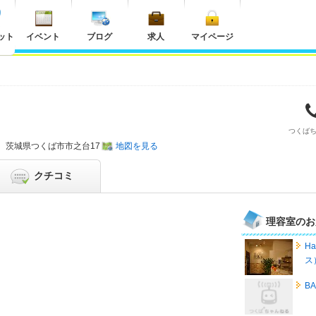
ット
イベント
ブログ
求人
マイページ
つくば
茨城県
つくば市市之台17
地図を見る
クチコミ
理容室のお
H
ス
B