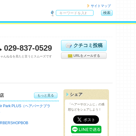
サイトマップ
検索
サ
イ
ト
内
検
クチコミ投稿
029-837-0529
索
URLをメールする
ちゃんねるを見たと言うとスムーズです
シェア
店
もっと見る
「ヘアーサロンふじ」の感
air Park PLUS（ヘアパークプラ
想などをシェアしよう！
）
ARBERSHOPBOB