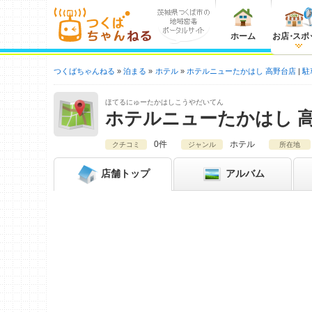
ホーム
お店
・
スポ
つくばちゃんねる
泊まる
ホテル
ホテルニューたかはし 高野台店
駐
ほてるにゅーたかはしこうやだいてん
ホテルニューたかはし 
0件
ホテル
クチコミ
ジャンル
所在地
店舗
トップ
アルバム