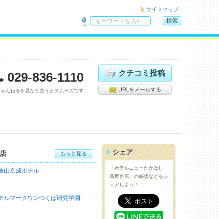
サイトマップ
検索
サ
イ
ト
内
検
クチコミ投稿
029-836-1110
索
URLをメールする
ちゃんねるを見たと言うとスムーズです
シェア
店
もっと見る
「ホテルニューたかはし
波山京成ホテル
高野台店」の感想などをシ
ェアしよう！
テルマークワンつくば研究学園