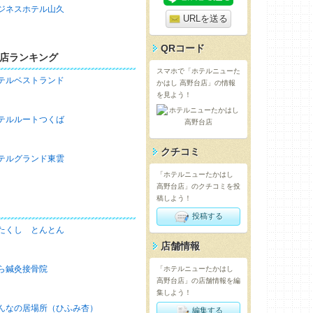
ジネスホテル山久
URLを送る
QRコード
店ランキング
スマホで「ホテルニューた
テルベストランド
かはし 高野台店」の情報
を見よう！
テルルートつくば
クチコミ
テルグランド東雲
「ホテルニューたかはし
高野台店」のクチコミを投
稿しよう！
投稿する
たくし とんとん
店舗情報
ら鍼灸接骨院
「ホテルニューたかはし
高野台店」の店舗情報を編
集しよう！
んなの居場所（ひふみ杏）
編集する