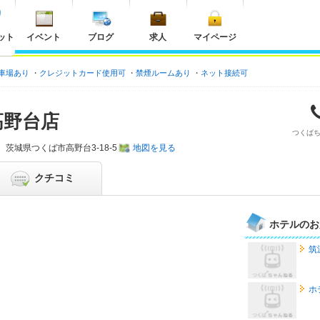
ット
イベント
ブログ
求人
マイページ
車場あり
クレジットカード使用可
禁煙ルームあり
ネット接続可
高野台店
つくば
茨城県
つくば市高野台3-18-5
地図を見る
クチコミ
ホテルのお
筑
ホ