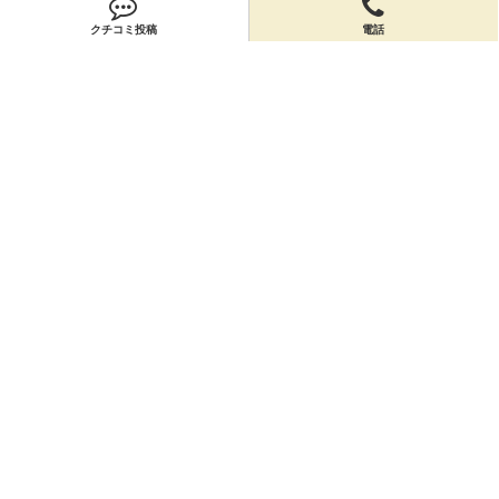
クチコミ投稿
電話
会員登録
無料会員登録
オーナー申請
オーナー申請
閉店申請
閉店申請
ホームに戻ってお店を探す
お店のクーポン