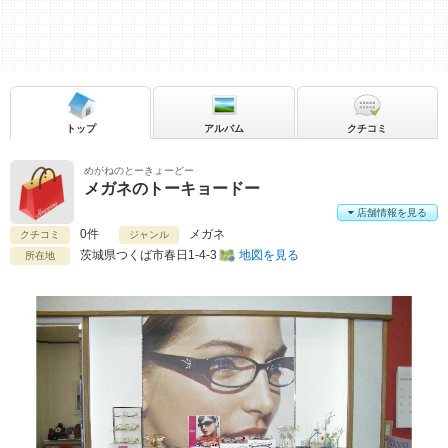
トップ
アルバム
クチコミ
めがねのとーきょーどー
メガネのトーキョードー
店舗情報を見る
0件
メガネ
クチコミ
ジャンル
茨城県
つくば市春日1-4-3
地図を見る
所在地