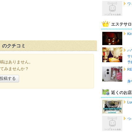
ワ
エステサロ
K
」のクチコミ
ハ
サ
稿はありません。
予
てみませんか？
R
投稿する
身
近くのお店
Lu
つ