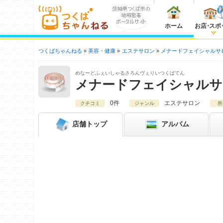
ホーム
お店
・
スポ
つくばちゃんねる
美容・健康
エステサロン
メナードフェイシャルサ
めなーどふぇいしゃるさろんヴぇりいつくばてん
メナードフェイシャルサ
0件
エステサロン
クチコミ
ジャンル
所
店舗
トップ
アルバム