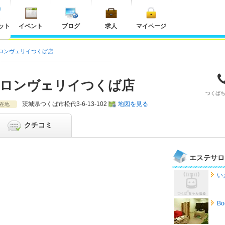
ット
イベント
ブログ
求人
マイページ
ロンヴェリイつくば店
ロンヴェリイつくば店
つくば
茨城県
つくば市松代3-6-13-102
地図を見る
在地
クチコミ
エステサロ
い
Bo