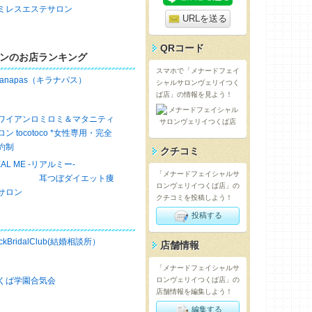
ミレスエステサロン
URLを送る
QRコード
ンのお店ランキング
スマホで「メナードフェイ
iranapas（キラナパス）
シャルサロンヴェリイつく
ば店」の情報を見よう！
ワイアンロミロミ＆マタニティ
ロン tocotoco *女性専用・完全
約制
クチコミ
EAL ME -リアルミー-
「メナードフェイシャルサ
耳つぼダイエット痩
ロンヴェリイつくば店」の
サロン
クチコミを投稿しよう！
投稿する
ckBridalClub(結婚相談所）
店舗情報
「メナードフェイシャルサ
くば学園合気会
ロンヴェリイつくば店」の
店舗情報を編集しよう！
編集する