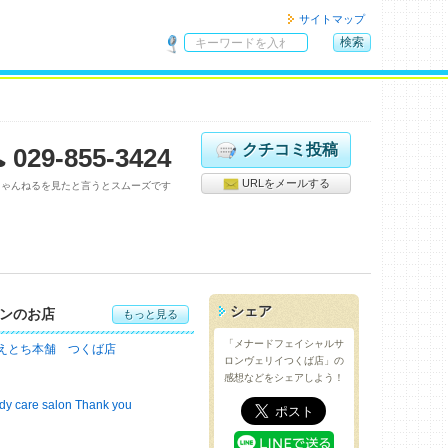
サイトマップ
検索
サ
イ
ト
内
検
クチコミ投稿
029-855-3424
索
URLをメールする
ちゃんねるを見たと言うとスムーズです
シェア
ンのお店
もっと見る
「メナードフェイシャルサ
えとち本舗 つくば店
ロンヴェリイつくば店」の
感想などをシェアしよう！
dy care salon Thank you