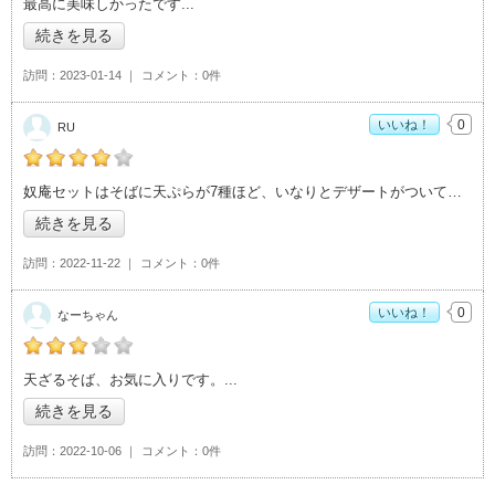
最高に美味しかったです
続きを見る
訪問
2023-01-14
コメント
0件
いいね！
0
RU
の「そばの里 奴庵」おすすめ度：
4
奴庵セットはそばに天ぷらが7種ほど、いなりとデザートがついており、コスパ高いです
続きを見る
訪問
2022-11-22
コメント
0件
いいね！
0
なーちゃん
の「そばの里 奴庵」おすすめ度：
3
天ざるそば、お気に入りです。
続きを見る
訪問
2022-10-06
コメント
0件