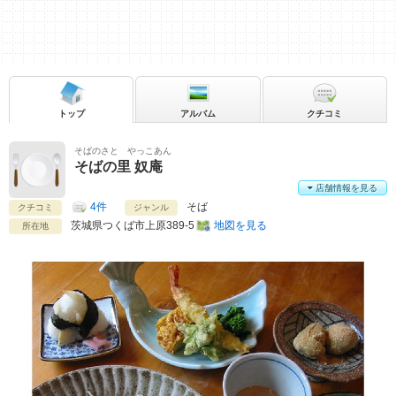
トップ
アルバム
クチコミ
そばのさと やっこあん
そばの里 奴庵
店舗情報を見る
4件
そば
クチコミ
ジャンル
茨城県
つくば市上原389-5
地図を見る
所在地