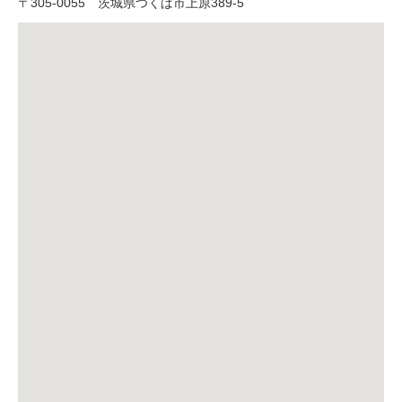
〒
305-0055
茨城県つくば市上原389-5