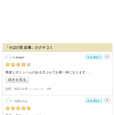
「そばの里 奴庵」のクチコミ
いいね！
0
k.dragon
の「そばの里 奴庵」おすすめ度：
4
蕎麦とボリュームのある天ぷらでお腹一杯になります。
続きを見る
訪問
2022-12-07
コメント
0件
いいね！
0
つばちゃん
の「そばの里 奴庵」おすすめ度：
5