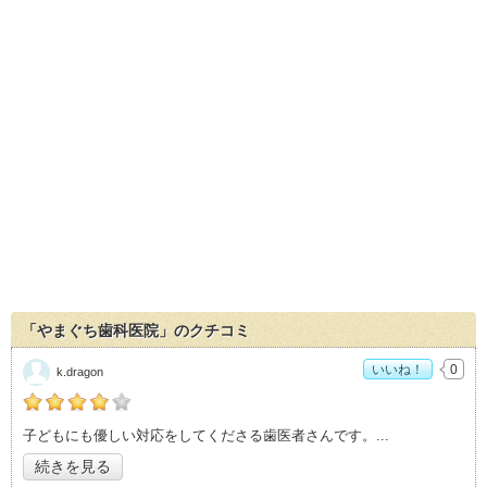
「やまぐち歯科医院」のクチコミ
いいね！
0
k.dragon
の「やまぐち歯科医院」おすすめ度：
4
子どもにも優しい対応をしてくださる歯医者さんです。
続きを見る