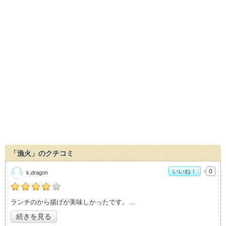
「漁火」のクチコミ
いいね！
0
k.dragon
の「漁火」おすすめ度：
4
ランチのから揚げが美味しかったです。
続きを見る