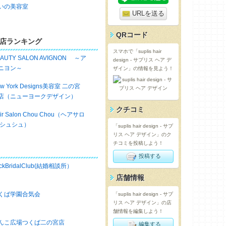
いの美容室
URLを送る
QRコード
店ランキング
スマホで「suplis hair
EAUTY SALON AVIGNON ～ア
design - サプリス ヘア デ
ニヨン～
ザイン」の情報を見よう！
w York Designs美容室 二の宮
店（ニューヨークデザイン）
クチコミ
ir Salon Chou Chou（ヘアサロ
 シュシュ）
「suplis hair design - サプ
リス ヘア デザイン」のク
チコミを投稿しよう！
投稿する
ckBridalClub(結婚相談所）
店舗情報
くば学園合気会
「suplis hair design - サプ
リス ヘア デザイン」の店
舗情報を編集しよう！
んこ広場つくば二の宮店
編集する