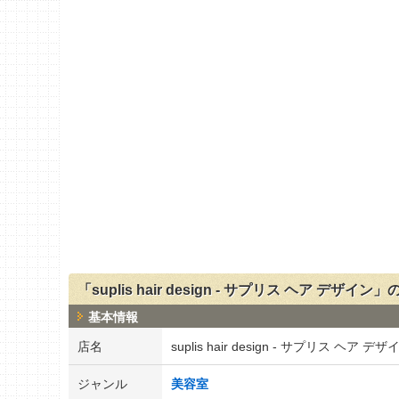
「suplis hair design - サプリス ヘア デザイ
基本情報
店名
suplis hair design - サプリス ヘア デザ
ジャンル
美容室