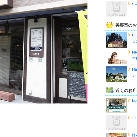
い
美容室のお
B
ビ
Ne
本
Ha
ン
近くのお店
Lu
つ
は