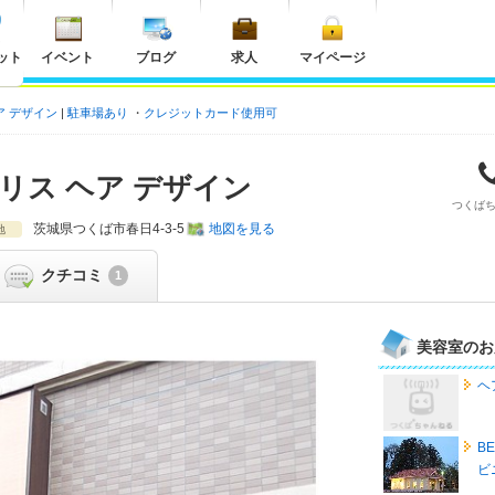
ット
イベント
ブログ
求人
マイページ
ス ヘア デザイン
駐車場あり
クレジットカード使用可
 - サプリス ヘア デザイン
つくば
茨城県
つくば市春日4-3-5
地図を見る
地
クチコミ
1
美容室のお
ヘ
B
ビ