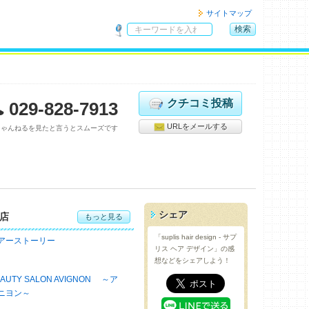
サイトマップ
検索
サ
イ
ト
内
検
クチコミ投稿
029-828-7913
索
URLをメールする
ちゃんねるを見たと言うとスムーズです
シェア
店
もっと見る
「suplis hair design - サプ
アーストーリー
リス ヘア デザイン」の感
想などをシェアしよう！
EAUTY SALON AVIGNON ～ア
ニヨン～