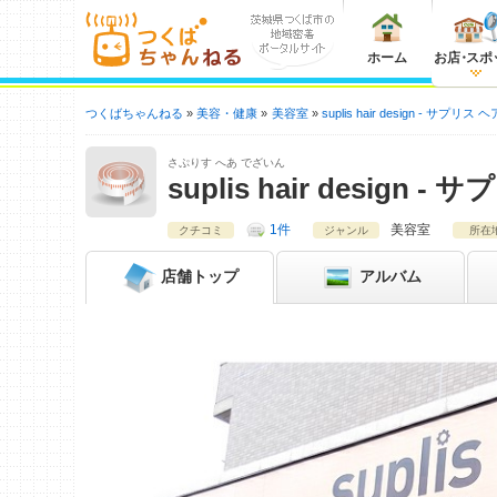
ホーム
お店
・
スポ
つくばちゃんねる
美容・健康
美容室
suplis hair design - サプリ
さぷりす へあ でざいん
suplis hair design
1件
美容室
クチコミ
ジャンル
所在
店舗
トップ
アルバム