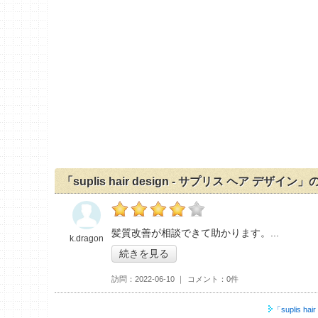
「suplis hair design - サプリス ヘア デザイ
の「suplis hair design - サプリス ヘ
髪質改善が相談できて助かります。
k.dragon
続きを見る
訪問
2022-06-10
コメント
0件
「suplis h