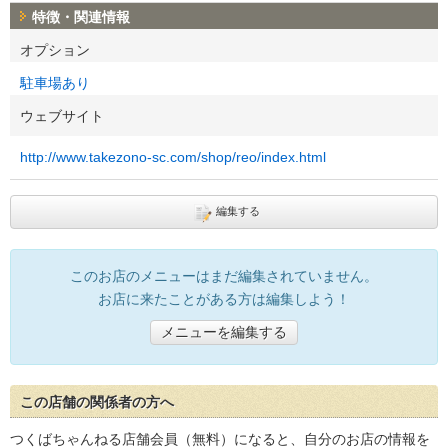
特徴・関連情報
オプション
駐車場あり
ウェブサイト
http://www.takezono-sc.com/shop/reo/index.html
編集する
このお店のメニューはまだ編集されていません。
お店に来たことがある方は編集しよう！
メニューを編集する
この店舗の関係者の方へ
つくばちゃんねる店舗会員（無料）になると、自分のお店の情報を