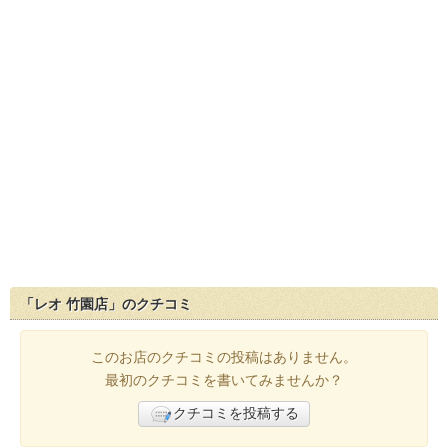
「レオ 竹園店」のクチコミ
このお店のクチコミの投稿はありません。
最初のクチコミを書いてみませんか？
クチコミを投稿する