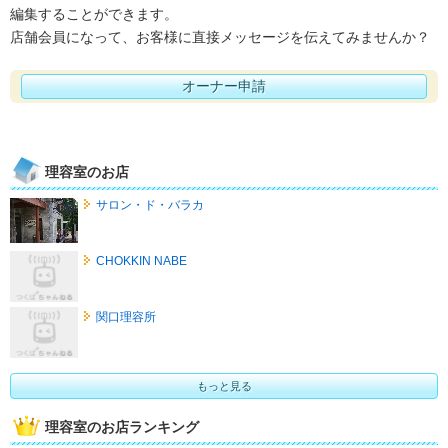
編集することができます。
店舗会員になって、お客様に直接メッセージを伝えてみませんか？
オーナー申請
理容室のお店
サロン・ド・バラカ
CHOKKIN NABE
関口理容所
もっと見る
理容室のお店ランキング