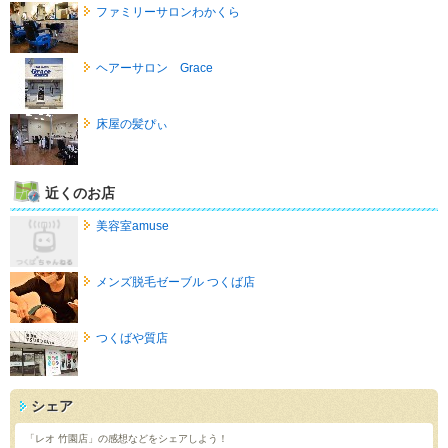
ファミリーサロンわかくら
ヘアーサロン Grace
床屋の髪ぴぃ
近くのお店
美容室amuse
メンズ脱毛ゼーブル つくば店
つくばや質店
シェア
「レオ 竹園店」の感想などをシェアしよう！