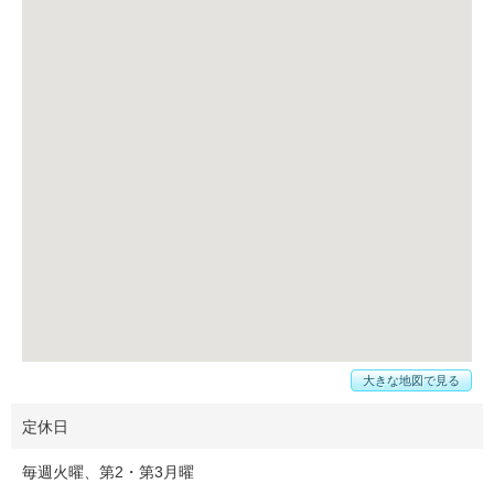
大きな地図で見る
定休日
毎週火曜、第2・第3月曜