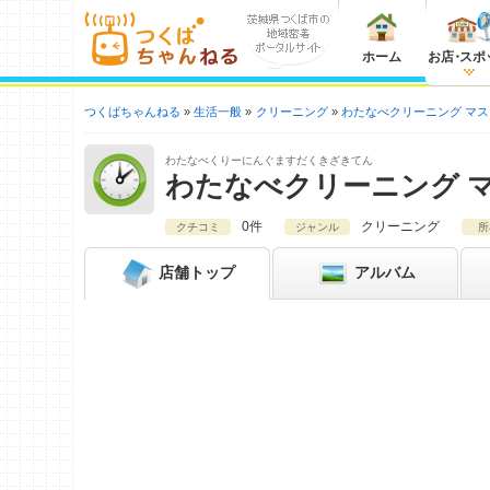
ホーム
お店
・
スポ
つくばちゃんねる
生活一般
クリーニング
わたなべクリーニング マ
わたなべくりーにんぐますだくきざきてん
わたなべクリーニング 
0件
クリーニング
クチコミ
ジャンル
所
店舗
トップ
アルバム