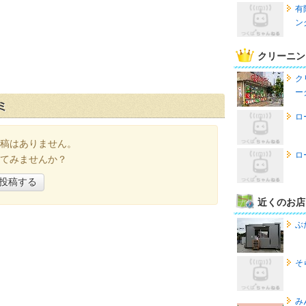
有
ン
クリーニン
ク
ー
ミ
ロ
稿はありません。
ロ
てみませんか？
投稿する
近くのお店
ぶ
そ
み