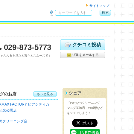
サイトマップ
検索
サ
イ
ト
内
検
クチコミ投稿
029-873-5773
索
URLをメールする
ちゃんねるを見たと言うとスムーズです
シェア
グのお店
もっと見る
「わたなべクリーニング
IXMAX FACTORY ピアシティ万
マスダ茎崎店」の感想など
記念公園店
をシェアしよう！
沢クリーニング店