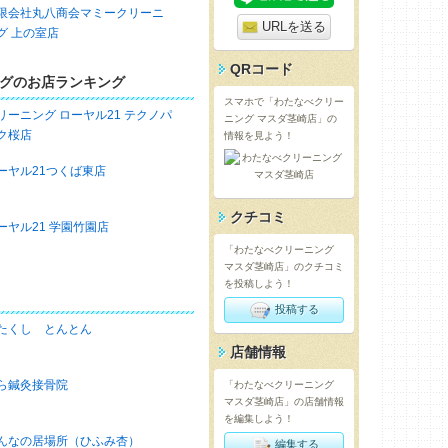
限会社丸八商会マミークリーニ
URLを送る
グ 上の室店
QRコード
グのお店ランキング
スマホで「わたなべクリー
リーニング ローヤル21 テクノパ
ニング マスダ茎崎店」の
ク桜店
情報を見よう！
ーヤル21つくば東店
クチコミ
ーヤル21 学園竹園店
「わたなべクリーニング
マスダ茎崎店」のクチコミ
を投稿しよう！
投稿する
たくし とんとん
店舗情報
ら鍼灸接骨院
「わたなべクリーニング
マスダ茎崎店」の店舗情報
を編集しよう！
んなの居場所（ひふみ杏）
編集する