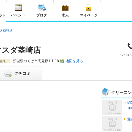
ット
イベント
ブログ
求人
マイページ
スダ茎崎店
マスダ茎崎店
つくば
茨城県
つくば市高見原1-1-18
地図を見る
在地
クチコミ
クリーニン
M
博
愛