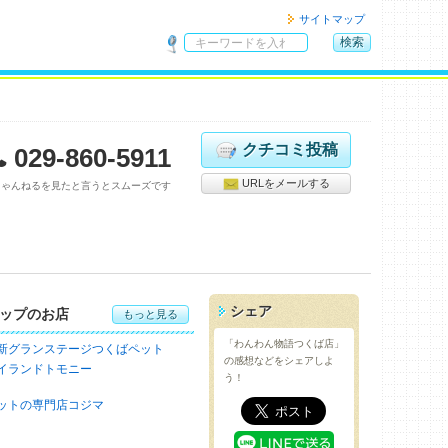
サイトマップ
検索
サ
イ
ト
内
検
クチコミ投稿
029-860-5911
索
URLをメールする
ちゃんねるを見たと言うとスムーズです
シェア
ップのお店
もっと見る
「わんわん物語つくば店」
新グランステージつくばペット
の感想などをシェアしよ
イランドトモニー
う！
ットの専門店コジマ