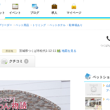
ット
イベント
ブログ
求人
マイページ
ブリーダー
ペット用品
トリミング
ペットホテル
駐車場あり
つくば
茨城県
つくば市松代1-12-11
地図を見る
所在地
クチコミ
1
ペットショ
山
ア
ペ