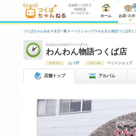
ホーム
お店
・
スポ
つくばちゃんねる
生活一般
ペットショップ
わんわん物語つくば店
わんわんものがたりつくばてん
わんわん物語つくば店
1件
ペットショップ
クチコミ
ジャンル
店舗
トップ
アルバム