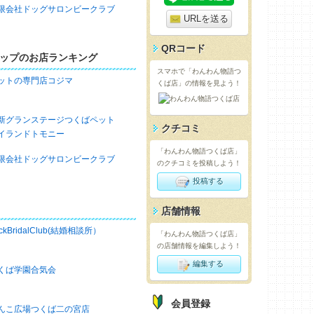
限会社ドッグサロンビークラブ
URLを送る
QRコード
ップのお店ランキング
スマホで「わんわん物語つ
ットの専門店コジマ
くば店」の情報を見よう！
新グランステージつくばペット
クチコミ
イランドトモニー
「わんわん物語つくば店」
限会社ドッグサロンビークラブ
のクチコミを投稿しよう！
投稿する
店舗情報
ckBridalClub(結婚相談所）
「わんわん物語つくば店」
の店舗情報を編集しよう！
編集する
くば学園合気会
会員登録
んこ広場つくば二の宮店