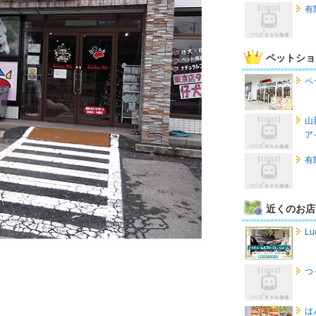
有
ペットショ
ペ
山
ア
有
近くのお店
Lu
つ
は