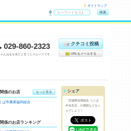
サイトマップ
検索
サ
イ
ト
内
検
クチコミ投稿
029-860-2323
索
URLをメールする
ちゃんねるを見たと言うとスムーズです
シェア
関係のお店
もっと見る
「茨城県信用組合 つくば
くば市農業協同組合
中央支店」の感想などをシ
ェアしよう！
関係のお店ランキング