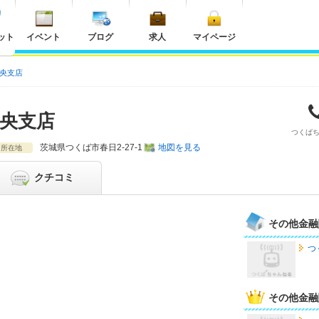
ット
イベント
ブログ
求人
マイページ
中央支店
中央支店
つくば
茨城県
つくば市春日2-27-1
地図を見る
所在地
クチコミ
その他金融
つ
その他金融