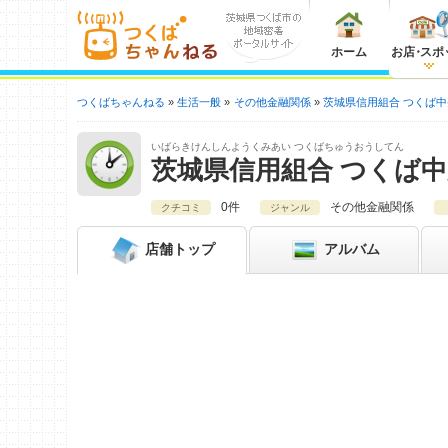
ホーム
お店
・
スポ
つくばちゃんねる
生活一般
その他金融関係
茨城県信用組合 つくば
いばらきけんしんようくみあい つくばちゅうおうしてん
茨城県信用組合 つくば
0件
その他金融関係
クチコミ
ジャンル
店舗
トップ
アルバム