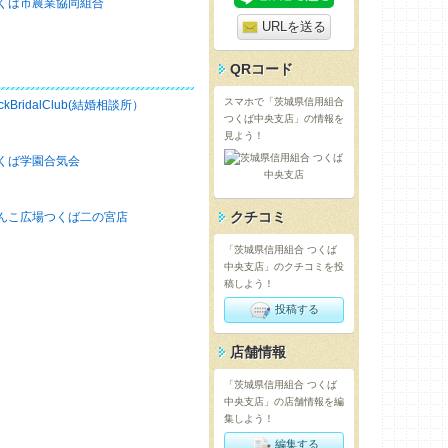
くば市農業協同組合
URLを送る
QRコード
スマホで「茨城県信用組合
ckBridalClub(結婚相談所）
つくば中央支店」の情報を
見よう！
くば学園合気会
クチコミ
んこ広場つくば二の宮店
「茨城県信用組合 つくば
中央支店」のクチコミを投
稿しよう！
投稿する
店舗情報
「茨城県信用組合 つくば
中央支店」の店舗情報を編
集しよう！
編集する