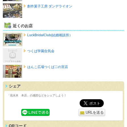
創作菓子工房 ダンデライオン
近くのお店
LuckBridalClub(結婚相談所）
つくば学園合気会
はんこ広場つくば二の宮店
シェア
「花水木 本店」の感想などをシェアしよう！
URLを送る
QRコード