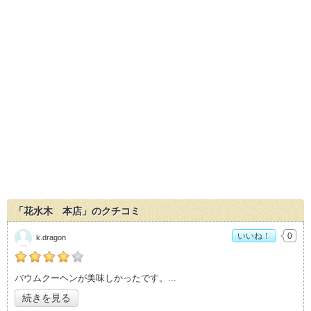
「花水木 本店」のクチコミ
いいね！
0
k.dragon
の「花水木 本店」おすすめ度：
4
バウムクーヘンが美味しかったです。
続きを見る