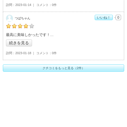
訪問
2023-01-14
コメント
0件
いいね！
0
つばちゃん
の「花水木 本店」おすすめ度：
4
最高に美味しかったです！
続きを見る
訪問
2023-01-18
コメント
0件
クチコミをもっと見る（2件）