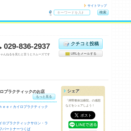
サイトマップ
検索
サ
イ
ト
内
検
クチコミ投稿
029-836-2937
索
URLをメールする
ちゃんねるを見たと言うとスムーズです
シェア
ロプラクティックのお店
もっと見る
「押野整体治療院」の感想
などをシェアしよう！
ｈｅｅｒカイロプラクティック
イロプラクティックサロン・ラ
フパートナーつくば