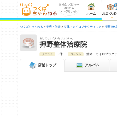
ホーム
お店
・
スポ
つくばちゃんねる
美容・健康
整体・カイロプラクティック
押野整体
おしのせいたいちりょういん
押野整体治療院
0件
整体・カイロプラク
クチコミ
ジャンル
店舗
トップ
アルバム