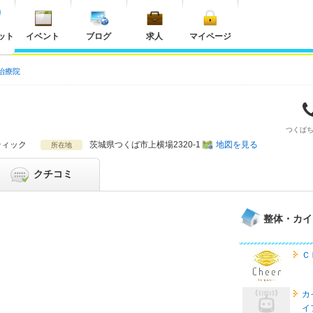
ット
イベント
ブログ
求人
マイページ
治療院
つくば
ティック
茨城県
つくば市上横場2320-1
地図を見る
所在地
クチコミ
整体・カイ
Ｃ
カ
イ