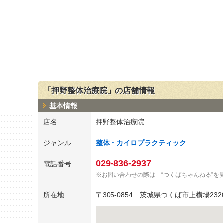
「押野整体治療院」の店舗情報
基本情報
店名
押野整体治療院
ジャンル
整体・カイロプラクティック
029-836-2937
電話番号
お問い合わせの際は「“つくばちゃんねる”を
所在地
〒
305-0854
茨城県つくば市上横場2320