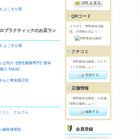
URLを送る
み よこすか屋
QRコード
スマホで「押野整体治療
ロプラクティックのお店ラン
院」の情報を見よう！
み よこすか屋
クチコミ
「押野整体治療院」のクチ
くば市の【慢性腰痛専門】整体
コミを投稿しよう！
 隆江 TAKAE
投稿する
きもと整体矯正院
店舗情報
「押野整体治療院」の店舗
情報を編集しよう！
編集する
たくし とんとん
会員登録
ら鍼灸接骨院