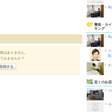
和
整体・カイ
キング
和
つ
稿はありません。
院
てみませんか？
ま
投稿する
近くのお店
ぶ
そ