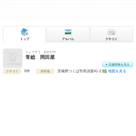
トップ
アルバム
クチコミ
じょうそう おかだや
常総 岡田屋
店舗情報を見る
0件
茨城県
つくば市高須賀41-2
地図を見る
クチコミ
所在地