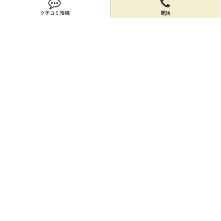
閉店申請
クチコミ投稿
電話
ホームに戻ってお店を探す
お店のクーポン
お店のトピックス
お店のクチコミ
お店のアルバム
サイトマップ
ヘルプ
このサイトについて