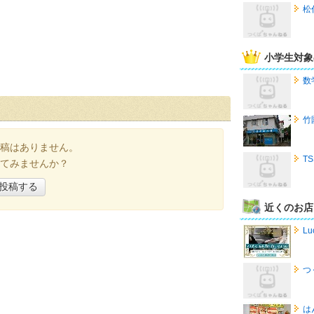
松
小学生対象
数
竹
稿はありません。
T
てみませんか？
投稿する
近くのお店
Lu
つ
は