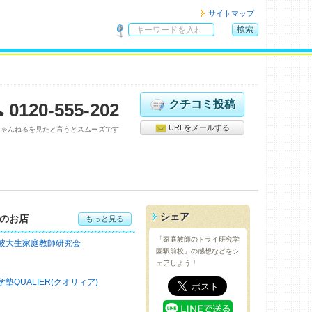
サイトマップ
検索
サ
イ
ト
内
検
クチコミ投稿
0120-555-202
索
URLをメールする
ちゃんねるを見たと言うとスムーズです
シェア
のお店
もっと見る
「家庭教師のトライ研究学
波大生家庭教師研究会
園駅前校」の感想などをシ
ェアしよう！
学塾QUALIER(クオリィア)