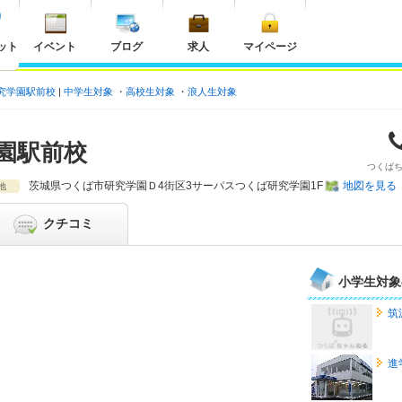
ット
イベント
ブログ
求人
マイページ
究学園駅前校
中学生対象
高校生対象
浪人生対象
園駅前校
つくば
茨城県
つくば市研究学園Ｄ4街区3サーパスつくば研究学園1F
地図を見る
地
クチコミ
小学生対象
筑
進