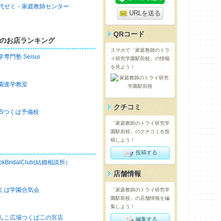
代ゼミ・家庭教師センター
URLを送る
QRコード
のお店ランキング
スマホで「家庭教師のトラ
学専門塾 Seisui
イ研究学園駅前校」の情報
を見よう！
園進学教室
クチコミ
SSつくば予備校
「家庭教師のトライ研究学
園駅前校」のクチコミを投
稿しよう！
投稿する
ckBridalClub(結婚相談所）
店舗情報
くば学園合気会
「家庭教師のトライ研究学
園駅前校」の店舗情報を編
集しよう！
んこ広場つくば二の宮店
編集する