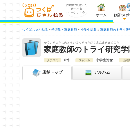
ホーム
お店
・
スポ
つくばちゃんねる
学習塾・家庭教師
小学生対象
家庭教師のトライ研
かていきょうしのとらいけんきゅうがくえんえきまえこう
家庭教師のトライ研究学
0件
小学生対象
クチコミ
ジャンル
所在
店舗
トップ
アルバム