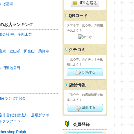
URLを送る
くば霊園
QRコード
のお店ランキング
スマホで「覚心寺」の情報
を見よう！
限会社 中川字彫工芸
クチコミ
言宗 豊山派 田宮山 薬師寺
「覚心寺」のクチコミを投
稿しよう！
久沼聖地公苑
投稿する
店舗情報
「覚心寺」の店舗情報を編
obeつくば学習会
集しよう！
編集する
定非営利活動法人 居場所サポ
トクラブロベ
会員登録
rber shop Rolph