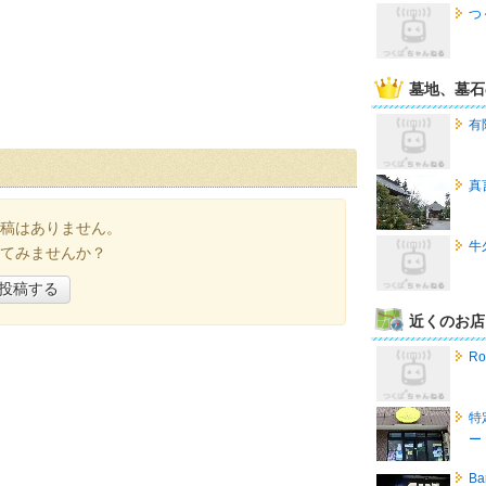
つ
墓地、墓石
有
真
稿はありません。
牛
てみませんか？
投稿する
近くのお店
R
特
ー
Ba