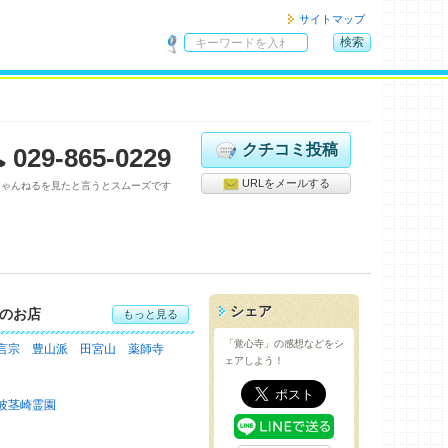
サイトマップ
検索
サ
イ
ト
内
検
クチコミ投稿
029-865-0229
索
URLをメールする
ちゃんねるを見たと言うとスムーズです
シェア
のお店
もっと見る
「覚心寺」の感想などをシ
言宗 豊山派 田宮山 薬師寺
ェアしよう！
波茎崎霊園