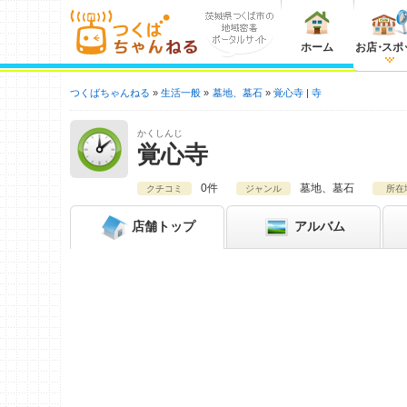
ホーム
お店
・
スポ
つくばちゃんねる
生活一般
墓地、墓石
覚心寺
寺
かくしんじ
覚心寺
0件
墓地、墓石
クチコミ
ジャンル
所在
店舗
トップ
アルバム