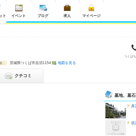
ット
イベント
ブログ
求人
マイページ
つくば
茨城県
つくば市吉沼1154
地図を見る
地
クチコミ
墓地、墓石
真
筑