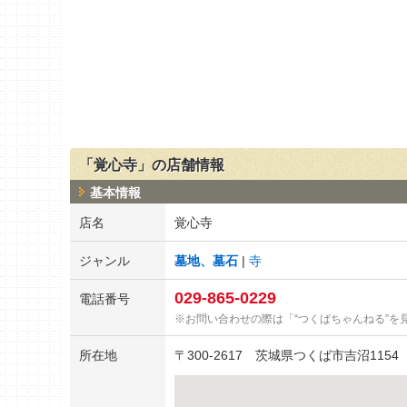
「覚心寺」の店舗情報
基本情報
店名
覚心寺
ジャンル
墓地、墓石
寺
029-865-0229
電話番号
お問い合わせの際は「“つくばちゃんねる”を
所在地
〒
300-2617
茨城県つくば市吉沼1154