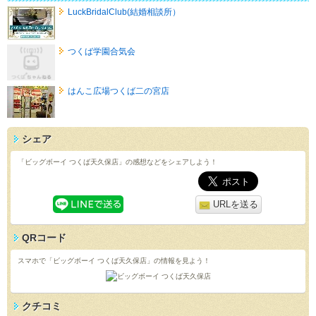
LuckBridalClub(結婚相談所）
つくば学園合気会
はんこ広場つくば二の宮店
シェア
「ビッグボーイ つくば天久保店」の感想などをシェアしよう！
URLを送る
QRコード
スマホで「ビッグボーイ つくば天久保店」の情報を見よう！
クチコミ