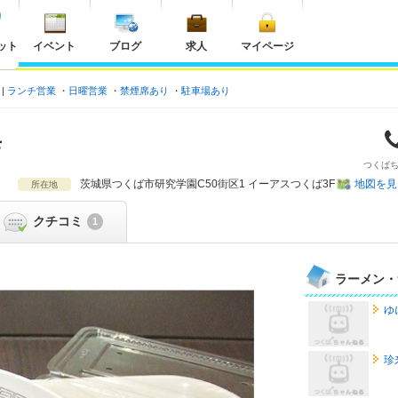
ット
イベント
ブログ
求人
マイページ
ランチ営業
日曜営業
禁煙席あり
駐車場あり
店
つくば
茨城県
つくば市研究学園C50街区1 イーアスつくば3F
地図を見
所在地
クチコミ
1
ラーメン・
ゆ
珍