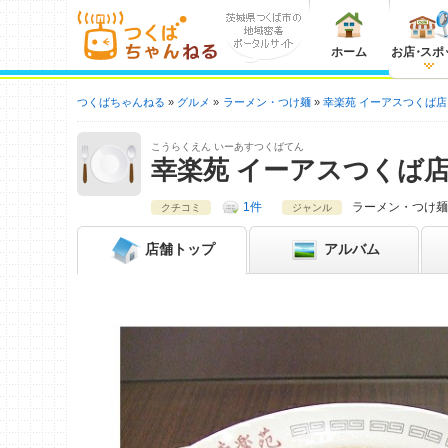
ホーム
お店
・
スポ
つくばちゃんねる
グルメ
ラーメン・つけ麺
幸楽苑 イーアスつくば店
こうらくえん いーあすつくばてん
幸楽苑 イーアスつくば
1件
ラーメン・つけ麺
クチコミ
ジャンル
店舗
トップ
アルバム