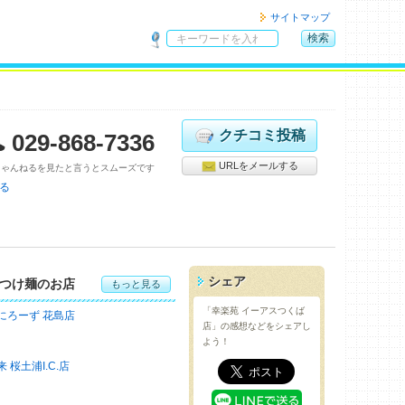
サイトマップ
検索
サ
イ
ト
内
検
クチコミ投稿
029-868-7336
索
URLをメールする
ちゃんねるを見たと言うとスムーズです
る
シェア
つけ麺のお店
もっと見る
「幸楽苑 イーアスつくば
にろーず 花島店
店」の感想などをシェアし
よう！
来 桜土浦I.C.店