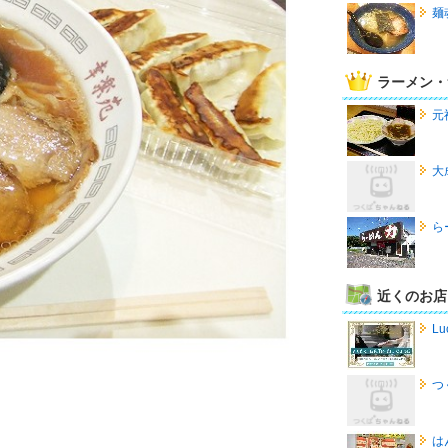
麺
ラーメン・
元
大
ら
近くのお店
Lu
つ
は