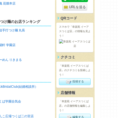
魂 花畑本店
URLを送る
QRコード
つけ麺のお店ランキング
スマホで「幸楽苑 イーア
祖手打つけ麺 丸長
スつくば店」の情報を見よ
う！
成軒 学園店
クチコミ
ーめん りきまる
「幸楽苑 イーアスつくば
店」のクチコミを投稿しよ
う！
投稿する
ckBridalClub(結婚相談所）
店舗情報
くば学園合気会
「幸楽苑 イーアスつくば
店」の店舗情報を編集しよ
う！
んこ広場つくば二の宮店
編集する