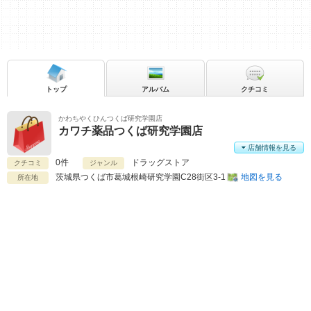
トップ
アルバム
クチコミ
かわちやくひんつくば研究学園店
カワチ薬品つくば研究学園店
店舗情報を見る
0件
ドラッグストア
クチコミ
ジャンル
茨城県
つくば市葛城根崎研究学園C28街区3-1
地図を見る
所在地