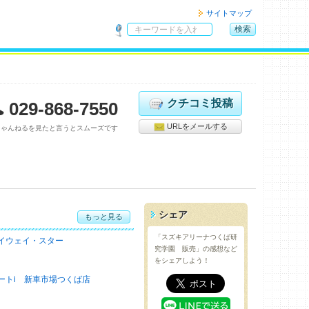
サイトマップ
検索
サ
イ
ト
内
検
クチコミ投稿
029-868-7550
索
URLをメールする
ちゃんねるを見たと言うとスムーズです
シェア
もっと見る
「スズキアリーナつくば研
イウェイ・スター
究学園 販売」の感想など
をシェアしよう！
ートi 新車市場つくば店