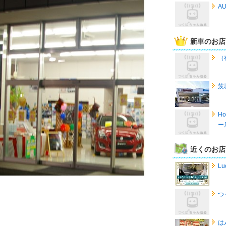
A
新車のお店
（
茨
H
ー
近くのお店
Lu
つ
は