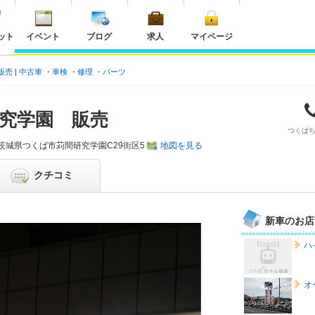
ット
イベント
ブログ
求人
マイページ
販売
中古車
車検
修理
パーツ
究学園 販売
つくば
茨城県
つくば市苅間研究学園C29街区5
地図を見る
クチコミ
新車のお店
ハ
オ