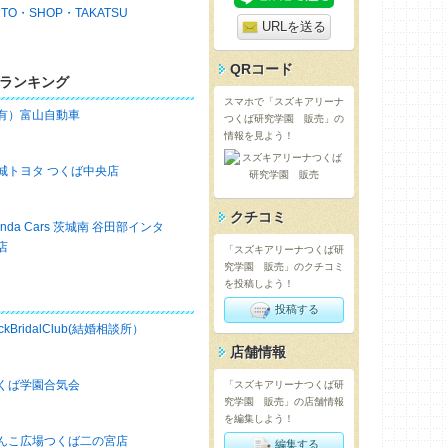
UTO・SHOP・TAKATSU
URLを送る
QRコード
ランキング
スマホで「スズキアリーナ
有）富山自動車
つくば研究学園 販売」の
情報を見よう！
城トヨタ つくば中央店
クチコミ
onda Cars 茨城南 谷田部インタ
店
「スズキアリーナつくば研
究学園 販売」のクチコミ
を投稿しよう！
投稿する
ckBridalClub(結婚相談所）
店舗情報
くば学園合気会
「スズキアリーナつくば研
究学園 販売」の店舗情報
を編集しよう！
んこ広場つくば二の宮店
編集する