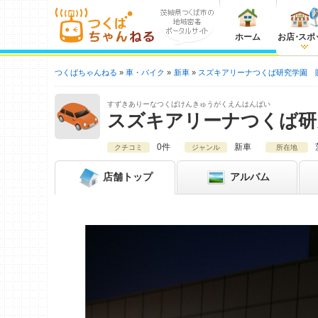
ホーム
お店
・
スポ
つくばちゃんねる
車・バイク
新車
スズキアリーナつくば研究学園 
すずきありーなつくばけんきゅうがくえんはんばい
スズキアリーナつくば研
0件
新車
クチコミ
ジャンル
所在地
店舗
トップ
アルバム