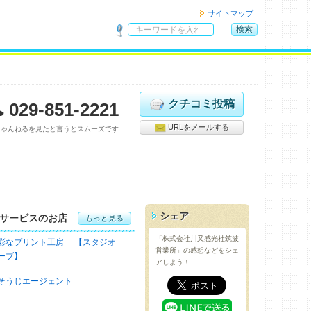
サイトマップ
検索
サ
イ
ト
内
検
クチコミ投稿
029-851-2221
索
URLをメールする
ちゃんねるを見たと言うとスムーズです
シェア
サービスのお店
もっと見る
「株式会社川又感光社筑波
彩なプリント工房 【スタジオ
営業所」の感想などをシェ
ーブ】
アしよう！
そうじエージェント