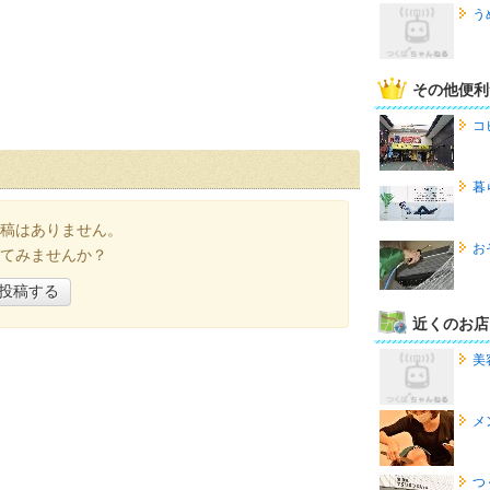
う
その他便利
コ
暮
稿はありません。
お
てみませんか？
投稿する
近くのお店
美
メ
つ