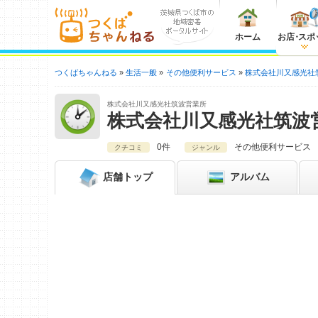
ホーム
お店
・
スポ
つくばちゃんねる
生活一般
その他便利サービス
株式会社川又感光社
株式会社川又感光社筑波営業所
株式会社川又感光社筑波
0件
その他便利サービス
クチコミ
ジャンル
店舗
トップ
アルバム