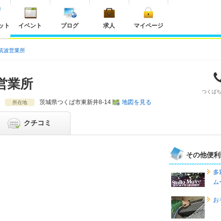
ット
イベント
ブログ
求人
マイページ
筑波営業所
営業所
つくば
茨城県
つくば市東新井8-14
地図を見る
所在地
クチコミ
その他便利
多
ム
お