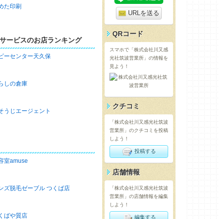
めた印刷
URLを送る
QRコード
サービスのお店ランキング
スマホで「株式会社川又感
ピーセンター天久保
光社筑波営業所」の情報を
見よう！
らしの倉庫
クチコミ
そうじエージェント
「株式会社川又感光社筑波
営業所」のクチコミを投稿
しよう！
投稿する
容室amuse
店舗情報
ンズ脱毛ゼーブル つくば店
「株式会社川又感光社筑波
営業所」の店舗情報を編集
しよう！
くばや質店
編集する