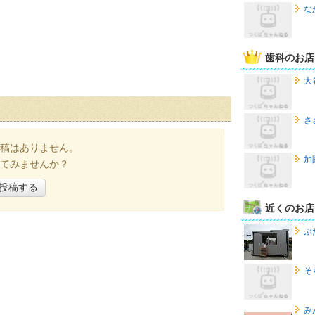
な
歯科のお店
大
さ
稿はありません。
加
てみませんか？
投稿する
近くのお店
ぶ
そ
み