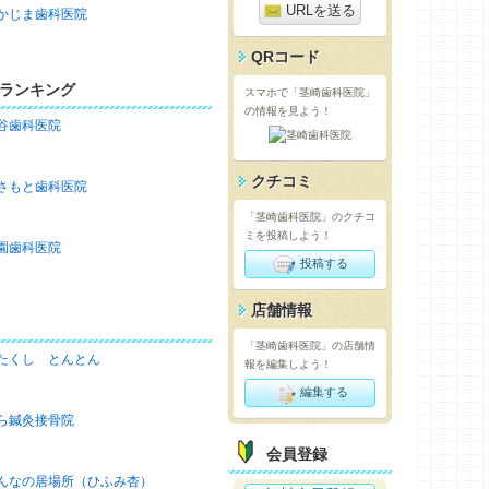
URLを送る
かじま歯科医院
QRコード
ランキング
スマホで「茎崎歯科医院」
の情報を見よう！
谷歯科医院
クチコミ
さもと歯科医院
「茎崎歯科医院」のクチコ
ミを投稿しよう！
園歯科医院
投稿する
店舗情報
「茎崎歯科医院」の店舗情
たくし とんとん
報を編集しよう！
編集する
ら鍼灸接骨院
会員登録
んなの居場所（ひふみ杏）