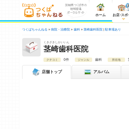
ホーム
お店
・
スポ
つくばちゃんねる
病院・治療院
歯科
茎崎歯科医院
駐車場あり
くきざきしかいいん
茎崎歯科医院
0件
歯科
クチコミ
ジャンル
所在地
店舗
トップ
アルバム