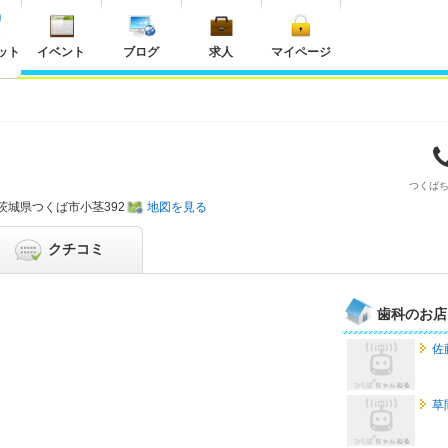
ット
イベント
ブログ
求人
マイページ
つくば
茨城県
つくば市小茎392
地図を見る
クチコミ
歯科のお店
佐
草