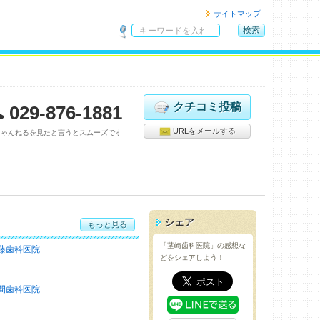
サイトマップ
検索
サ
イ
ト
内
検
クチコミ投稿
029-876-1881
索
URLをメールする
ちゃんねるを見たと言うとスムーズです
シェア
もっと見る
「茎崎歯科医院」の感想な
藤歯科医院
どをシェアしよう！
間歯科医院