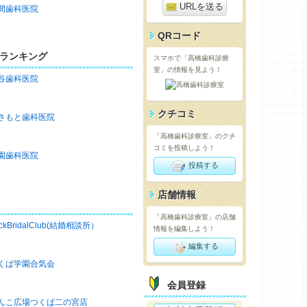
URLを送る
間歯科医院
QRコード
ランキング
スマホで「高橋歯科診療
室」の情報を見よう！
谷歯科医院
クチコミ
さもと歯科医院
「高橋歯科診療室」のクチ
コミを投稿しよう！
園歯科医院
投稿する
店舗情報
「高橋歯科診療室」の店舗
ckBridalClub(結婚相談所）
情報を編集しよう！
編集する
くば学園合気会
会員登録
んこ広場つくば二の宮店