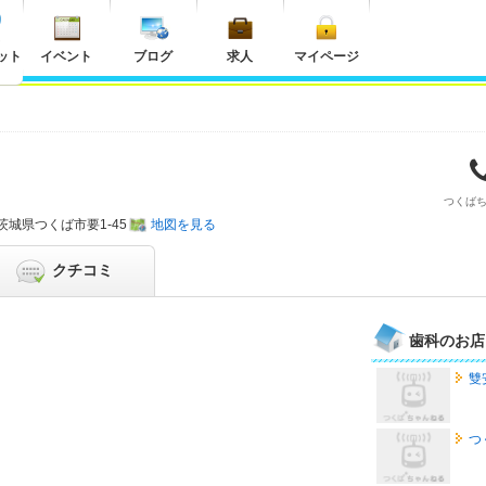
ット
イベント
ブログ
求人
マイページ
つくば
茨城県
つくば市要1-45
地図を見る
クチコミ
歯科のお店
雙
つ