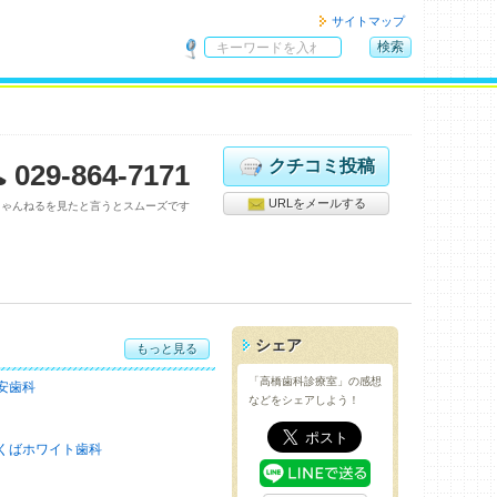
サイトマップ
検索
サ
イ
ト
内
検
クチコミ投稿
029-864-7171
索
URLをメールする
ちゃんねるを見たと言うとスムーズです
シェア
もっと見る
「高橋歯科診療室」の感想
安歯科
などをシェアしよう！
くばホワイト歯科