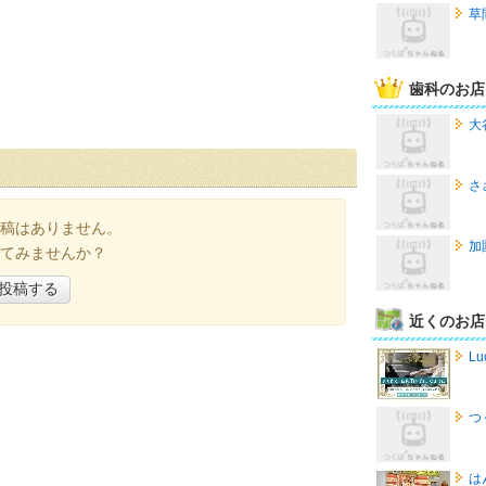
草
歯科のお店
大
さ
稿はありません。
加
てみませんか？
投稿する
近くのお店
Lu
つ
は