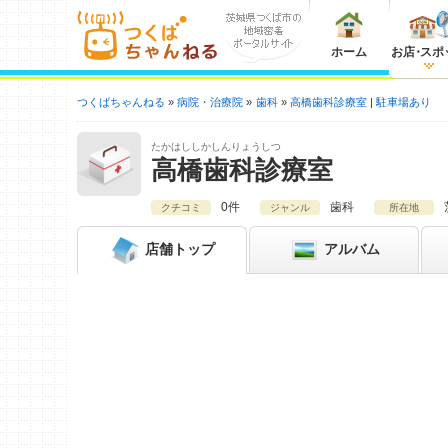
ホーム
お店
・
スポ
つくばちゃんねる
病院・治療院
歯科
高橋歯科診療室
駐車場あり
たかはししかしんりょうしつ
高橋歯科診療室
0件
歯科
クチコミ
ジャンル
所在地
店舗
トップ
アルバム