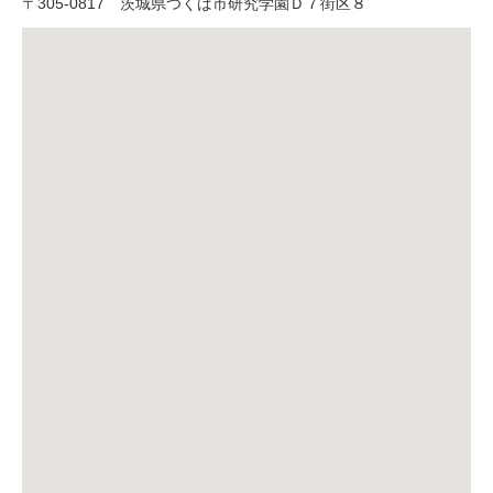
〒
305-0817
茨城県つくば市研究学園Ｄ７街区８