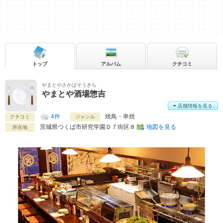
トップ
アルバム
クチコミ
やまとやさかばそうきち
やまとや酒場惣吉
店舗情報を見る
4件
焼鳥・串焼
クチコミ
ジャンル
茨城県
つくば市研究学園Ｄ７街区８
地図を見る
所在地