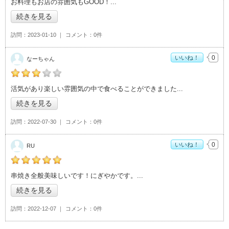
お料理もお店の雰囲気もGOOD！
続きを見る
訪問
2023-01-10
コメント
0件
いいね！
0
なーちゃん
の「やまとや酒場惣吉」おすすめ度：
3
活気があり楽しい雰囲気の中で食べることができました
続きを見る
訪問
2022-07-30
コメント
0件
いいね！
0
RU
の「やまとや酒場惣吉」おすすめ度：
5
串焼き全般美味しいです！にぎやかです。
続きを見る
訪問
2022-12-07
コメント
0件