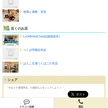
地鶏と酒肴 音音
近くのお店
LuckBridalClub(結婚相談所）
つくば学園合気会
はんこ広場つくば二の宮店
シェア
「やまとや酒場惣吉」の感想などをシェアしよう！
URLを送る
クチコミ投稿
電話