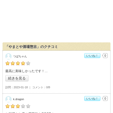
「やまとや酒場惣吉」のクチコミ
いいね！
0
つばちゃん
の「やまとや酒場惣吉」おすすめ度：
4
最高に美味しかったです！
続きを見る
訪問
2023-01-18
コメント
0件
いいね！
0
k.dragon
の「やまとや酒場惣吉」おすすめ度：
3